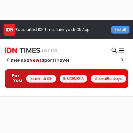
Baca artikel
IDN Times
lainnya di IDN App
Install
JATIM
Home
Food
News
Sport
Travel
For
Iklanin di IDN
INSIDENESIA
#LokalBerdaya
You