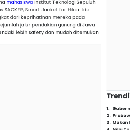
ima
mahasiswa
Institut Teknologi Sepuluh
SACKER, Smart Jacket for Hiker. Ide
gkat dari keprihatinan mereka pada
sejumlah jalur pendakian gunung di Jawa
pendaki lebih safety dan mudah ditemukan
Trendi
1
.
Gubern
2
.
Prabow
3
.
Makan B
4
.
Nilai T