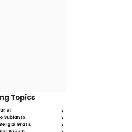
ng Topics
ur BI
o Subianto
ergizi Gratis
ukar Rupiah