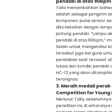
pendaki di atas 90bpm
Talia menambahkan bahwa
adalah sebagai pengirim si
komponen pulse sensor sen
dikoneksikan dengan lampu
jantung pendaki. “Lampu ak
pendaki di atas 90bpm,” i
Selain untuk mengetahui kon
tersebut juga berguna un
pendakian saat tersesat at
lokasi dan kondisi pendaki 
HC-12 yang akan ditampilka
terangnya.
3. Meraih medali perak
Competition for Young 
Menurut Talia, sebelumnya
penelitian ini, di antaran