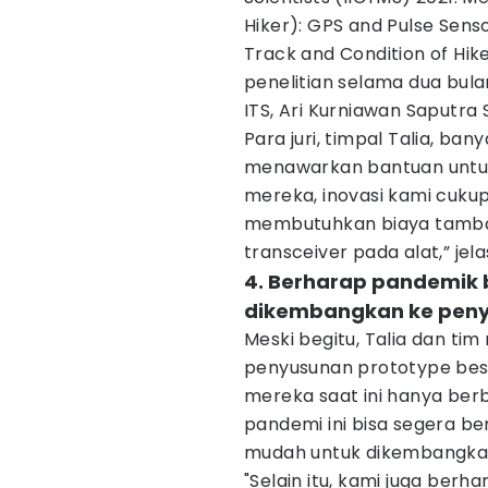
Hiker): GPS and Pulse Sens
Track and Condition of Hi
penelitian selama dua bul
ITS, Ari Kurniawan Saputra 
Para juri, timpal Talia, b
menawarkan bantuan untuk 
mereka, inovasi kami cukup
membutuhkan biaya tamba
transceiver pada alat,” jel
4. Berharap pandemik b
dikembangkan ke peny
Meski begitu, Talia dan t
penyusunan prototype bese
mereka saat ini hanya ber
pandemi ini bisa segera ber
mudah untuk dikembangka
"Selain itu, kami juga ber