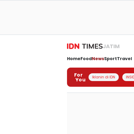
JATIM
Home
Food
News
Sport
Travel
For
Iklanin di IDN
INSI
You