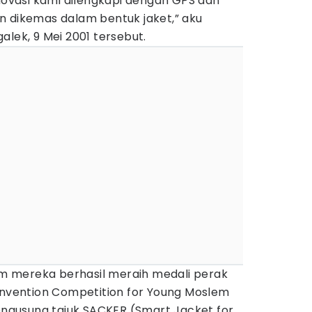
inovasi kami dilengkapi dengan GPS dan
n dikemas dalam bentuk jaket,” aku
alek, 9 Mei 2001 tersebut.
tim mereka berhasil meraih medali perak
 Invention Competition for Young Moslem
Mengusung tajuk SACKER (Smart Jacket for