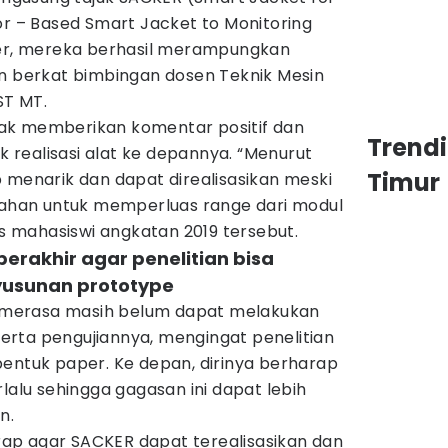
or – Based Smart Jacket to Monitoring
ker, mereka berhasil merampungkan
an berkat bimbingan dosen Teknik Mesin
ST MT.
anyak memberikan komentar positif dan
Trend
realisasi alat ke depannya. “Menurut
Timur
 menarik dan dapat direalisasikan meski
han untuk memperluas range dari modul
as mahasiswi angkatan 2019 tersebut.
erakhir agar penelitian bisa
usunan prototype
im merasa masih belum dapat melakukan
rta pengujiannya, mengingat penelitian
bentuk paper. Ke depan, dirinya berharap
lalu sehingga gagasan ini dapat lebih
n.
harap agar SACKER dapat terealisasikan dan