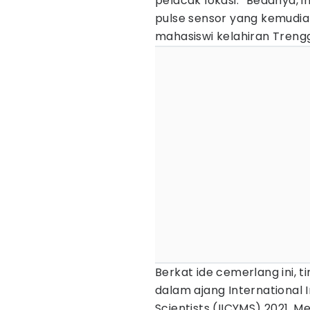
pelacak lokasi. “Bedanya, 
pulse sensor yang kemudia
mahasiswi kelahiran Trengg
Berkat ide cemerlang ini, 
dalam ajang International
Scientists (IICYMS) 2021. 