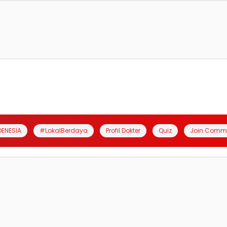
DENESIA
#LokalBerdaya
Profil Dokter
Quiz
Join Comm