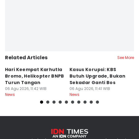
Related Articles
See More
Hari Keempat Karhutla
Kasus Korupsi: KBS
B
Bromo, Helikopter BNPB
Butuh Upgrade, Bukan
E
Turun Tangan
Sekadar Ganti Bos
M
06 Agu 2026, 11:42 WIB
06 Agu 2026, 11:41 WIB
P
06
News
News
Ne