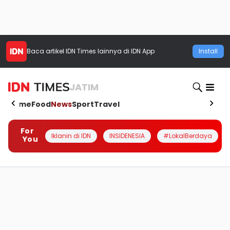
Baca artikel
IDN Times
lainnya di IDN App
Install
JATIM
Home
Food
News
Sport
Travel
For
Iklanin di IDN
INSIDENESIA
#LokalBerdaya
You