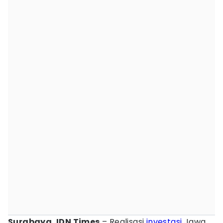
Surabaya, IDN Times
– Realisasi
investasi
Jawa