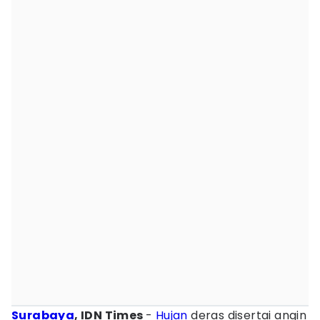
Surabaya
, IDN Times
-
Hujan
deras disertai angin