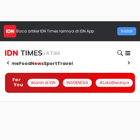
Baca artikel
IDN Times
lainnya di IDN App
Install
JATIM
Home
Food
News
Sport
Travel
For
Iklanin di IDN
INSIDENESIA
#LokalBerdaya
You