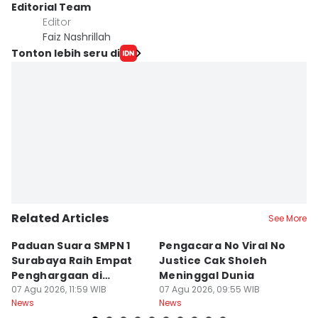
Editorial Team
Editor
Faiz Nashrillah
Tonton lebih seru di
Related Articles
See More
Paduan Suara SMPN 1
Pengacara No Viral No
D
Surabaya Raih Empat
Justice Cak Sholeh
M
Penghargaan di
Meninggal Dunia
u
Thailand
07 Agu 2026, 11:59 WIB
07 Agu 2026, 09:55 WIB
07
News
News
Ne