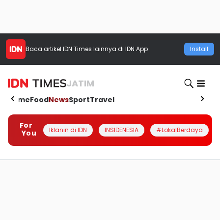
Baca artikel
IDN Times
lainnya di IDN App
Install
JATIM
Home
Food
News
Sport
Travel
For
Iklanin di IDN
INSIDENESIA
#LokalBerdaya
You