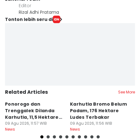
Editor
Rizal Adhi Pratama
Tonton lebih seru di
Related Articles
See More
Ponorogo dan
Karhutla Bromo Belum
K
Trenggalek Dilanda
Padam, 176 Hektare
P
Karhutla, 11,5 Hektare
Ludes Terbakar
A
Terbakar
09 Agu 2026, 11:57 WIB
09 Agu 2026, 11:56 WIB
J
09
News
News
Ne