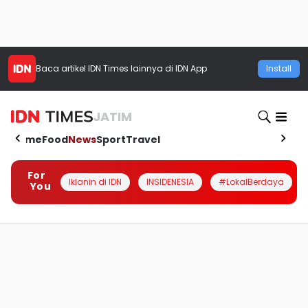
Baca artikel
IDN Times
lainnya di IDN App
Install
JATIM
Home
Food
News
Sport
Travel
For
Iklanin di IDN
INSIDENESIA
#LokalBerdaya
You