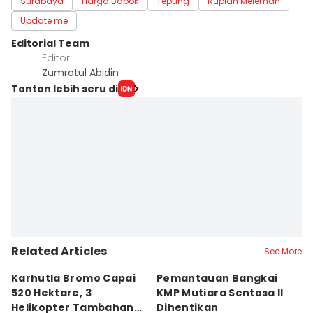
Surabaya
Harga Bapok
Tepung
Rupiah Melemah
Update me
Editorial Team
Editor
Zumrotul Abidin
Tonton lebih seru di
Related Articles
See More
Karhutla Bromo Capai
Pemantauan Bangkai
U
520 Hektare, 3
KMP Mutiara Sentosa II
A
Helikopter Tambahan
Dihentikan
d