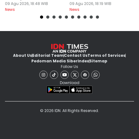
Diterjunkan
09 Agu 2026, 18:48 WIB
09 Agu 2026, 18:19 WIB
09
News
News
Ne
About Us
Editorial Team
Contact Us
Terms of Services
Pedoman Media Siber
Index
Sitemap
Follow Us
Download
© 2026 IDN. All Rights Reserved.