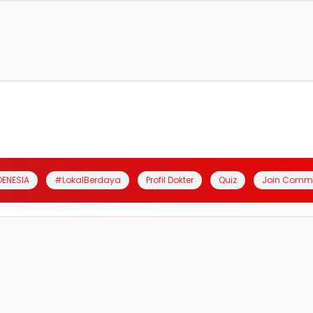
DENESIA
#LokalBerdaya
Profil Dokter
Quiz
Join Comm