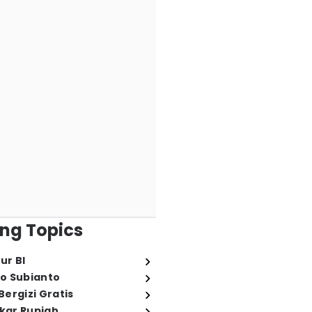
ng Topics
ur BI
o Subianto
ergizi Gratis
ukar Rupiah