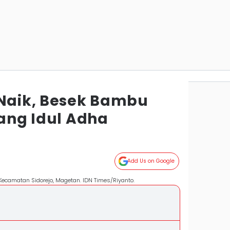
 Naik, Besek Bambu
lang Idul Adha
Add Us on Google
Kecamatan Sidorejo, Magetan. IDN Times/Riyanto.