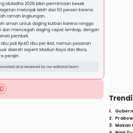
ang Iduladha 2026 bikin permintaan besek
getan melonjak lebih dari 50 persen karena
dah ramah lingkungan.
ih aman untuk daging kurban karena rongga
si dan mencegah daging cepat lembap, dengan
inati pembeli.
 ribu jadi Rp40 ribu per ikat, namun pesanan
ar daerah seperti Madiun Raya dan Blora,
 perajin.
ssisted and reviewed by our editorial team.
Trendi
1
.
Gubern
2
.
Prabow
3
.
Makan B
4
.
Nilai T