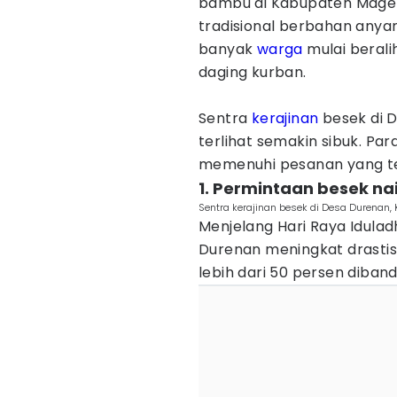
bambu di Kabupaten Maget
tradisional berbahan any
banyak
warga
mulai berali
daging kurban.
Sentra
kerajinan
besek di D
terlihat semakin sibuk. Par
memenuhi pesanan yang te
1. Permintaan besek nai
Sentra kerajinan besek di Desa Durenan, 
Menjelang Hari Raya Idula
Durenan meningkat drastis
lebih dari 50 persen diband