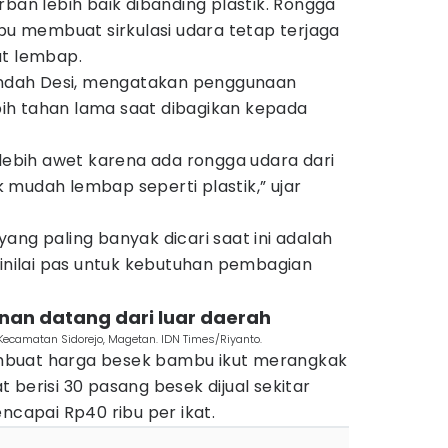
rban lebih baik dibanding plastik. Rongga
 membuat sirkulasi udara tetap terjaga
at lembap.
 Endah Desi, mengatakan penggunaan
ih tahan lama saat dibagikan kepada
 lebih awet karena ada rongga udara dari
mudah lembap seperti plastik,” ujar
ang paling banyak dicari saat ini adalah
dinilai pas untuk kebutuhan pembagian
anan datang dari luar daerah
Kecamatan Sidorejo, Magetan. IDN Times/Riyanto.
mbuat harga besek bambu ikut merangkak
kat berisi 30 pasang besek dijual sekitar
ncapai Rp40 ribu per ikat.