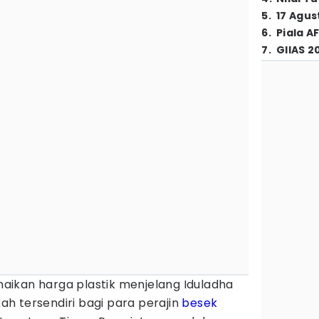
5
.
17 Agus
6
.
Piala A
7
.
GIIAS 2
aikan harga plastik menjelang Iduladha
h tersendiri bagi para perajin
besek