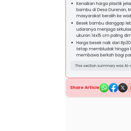
Kenaikan harga plastik jel
bambu di Desa Durenan, Ma
masyarakat beralih ke wa
Besek bambu dianggap leb
udaranya menjaga sirkula
ukuran 14x15 cm paling dim
Harga besek naik dari Rp30
tetap membludak hingga lu
membawa berkah bagi para
This section summary was AI-a
Share Article