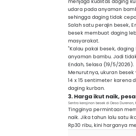
menjaga kualitas daging ku
udara pada anyaman bambu
sehingga daging tidak cep
Salah satu perajin besek,
besek membuat daging leb
masyarakat.
"Kalau pakai besek, daging
anyaman bambu. Jadi tidak 
Endah, Selasa (19/5/2026).
Menurutnya, ukuran besek y
14 x 15 sentimeter karena 
daging kurban.
3. Harga ikut naik, pes
Sentra kerajinan besek di Desa Durenan, 
Tingginya permintaan me
naik. Jika tahun lalu satu i
Rp30 ribu, kini harganya me