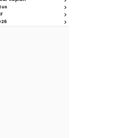
tus
FF
026