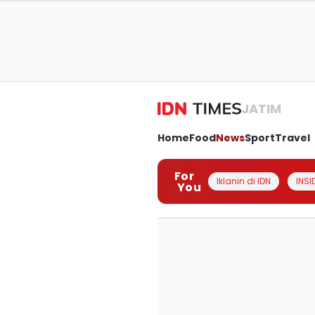
JATIM
Home
Food
News
Sport
Travel
For
Iklanin di IDN
INSI
You