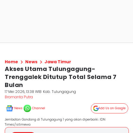
Home
News
Jawa Timur
Akses Utama Tulungagung-
Trenggalek Ditutup Total Selama 7
Bulan
17 Mei 2026, 13:38 WIB
Kab. Tulungagung
Bramanta Putra
News
Channel
Add Us on Google
Jembatan Gondang di Tulungagung 1 yang akan diperbaiki. IDN
Times/istimewa