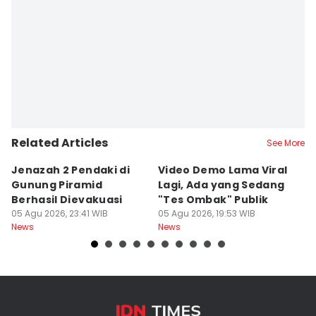
Related Articles
See More
Jenazah 2 Pendaki di
Video Demo Lama Viral
U
Gunung Piramid
Lagi, Ada yang Sedang
G
Berhasil Dievakuasi
"Tes Ombak" Publik
h
05 Agu 2026, 23:41 WIB
05 Agu 2026, 19:53 WIB
05
News
News
Ne