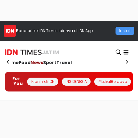
Baca artikel
IDN Times
lainnya di IDN App
Install
JATIM
Home
Food
News
Sport
Travel
For
Iklanin di IDN
INSIDENESIA
#LokalBerdaya
You