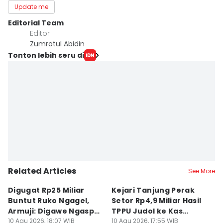
Update me
Editorial Team
Editor
Zumrotul Abidin
Tonton lebih seru di
Related Articles
See More
Digugat Rp25 Miliar
Kejari Tanjung Perak
7
Buntut Ruko Ngagel,
Setor Rp4,9 Miliar Hasil
M
Armuji: Digawe Ngaspal
TPPU Judol ke Kas
M
Ae Poo
10 Agu 2026, 18:07 WIB
Negara
10 Agu 2026, 17:55 WIB
S
10