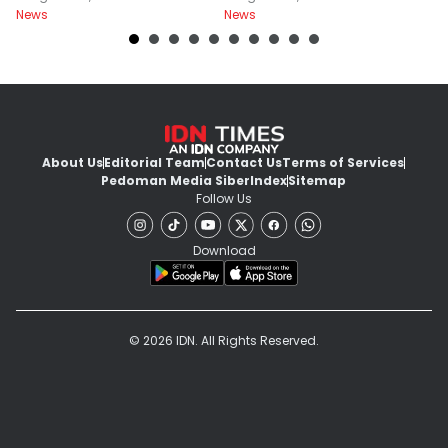
News
News
Ne
About Us
Editorial Team
Contact Us
Terms of Services
Pedoman Media Siber
Index
Sitemap
Follow Us
Download
© 2026 IDN. All Rights Reserved.