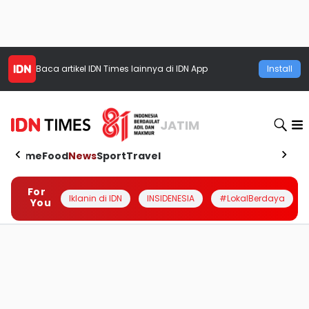
Baca artikel
IDN Times
lainnya di IDN App
Install
JATIM
Home
Food
News
Sport
Travel
For
Iklanin di IDN
INSIDENESIA
#LokalBerdaya
You