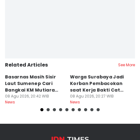
Related Articles
See More
Basarnas Masih Sisir
Warga Surabaya Jadi
E
Laut Sumenep Cari
Korban Pembacokan
B
Bangkai KM Mutiara
saat Kerja Bakti Cat
P
Sentosa II
08 Agu 2026, 20:42 WIB
Gapura
08 Agu 2026, 20:27 WIB
N
08
News
News
Ne