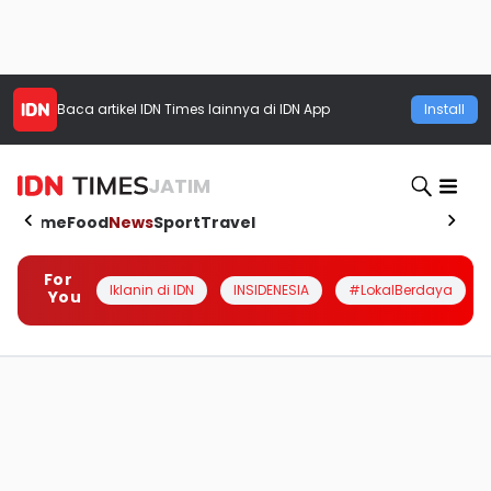
Baca artikel
IDN Times
lainnya di IDN App
Install
JATIM
Home
Food
News
Sport
Travel
For
Iklanin di IDN
INSIDENESIA
#LokalBerdaya
You