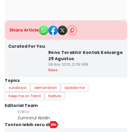
Share Article
Curated For You
Reno Terakhir Kontak Keluarga
29 Agustus
08 Nov 2025, 21:39 WIB
News
Topics
surabaya
demonstran
Update me
Keep me on Trend
feature
Editorial Team
Editor
Zumrotul Abidin
Tonton lebih seru di