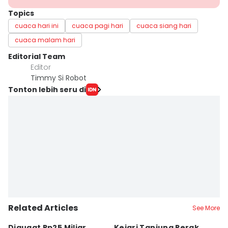
Topics
cuaca hari ini
cuaca pagi hari
cuaca siang hari
cuaca malam hari
Editorial Team
Editor
Timmy Si Robot
Tonton lebih seru di
Related Articles
See More
Digugat Rp25 Miliar
Kejari Tanjung Perak
7