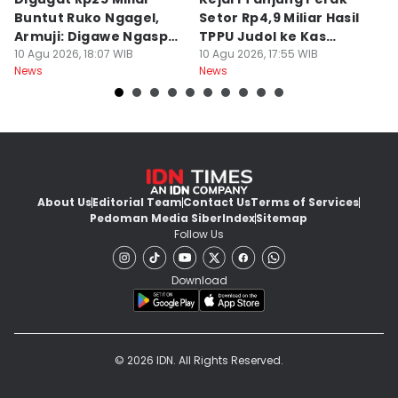
Buntut Ruko Ngagel,
Setor Rp4,9 Miliar Hasil
M
Armuji: Digawe Ngaspal
TPPU Judol ke Kas
M
Ae Poo
10 Agu 2026, 18:07 WIB
Negara
10 Agu 2026, 17:55 WIB
S
10
News
News
Ne
About Us
Editorial Team
Contact Us
Terms of Services
Pedoman Media Siber
Index
Sitemap
Follow Us
Download
© 2026 IDN. All Rights Reserved.