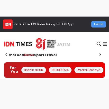
Baca artikel
IDN Times
lainnya di IDN App
Install
JATIM
Home
Food
News
Sport
Travel
For
Iklanin di IDN
INSIDENESIA
#LokalBerdaya
You