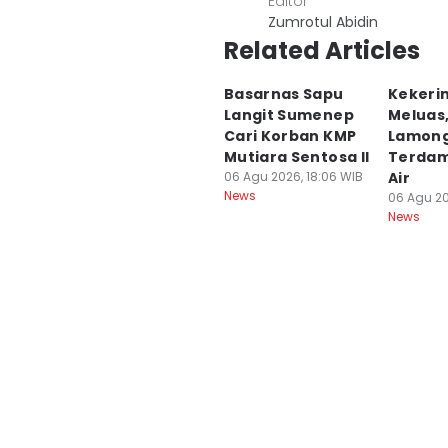
Editor
Zumrotul Abidin
Related Articles
Basarnas Sapu
Kekeri
Langit Sumenep
Meluas,
Cari Korban KMP
Lamon
Mutiara Sentosa II
Terdam
06 Agu 2026, 18:06 WIB
Air
News
06 Agu 20
News