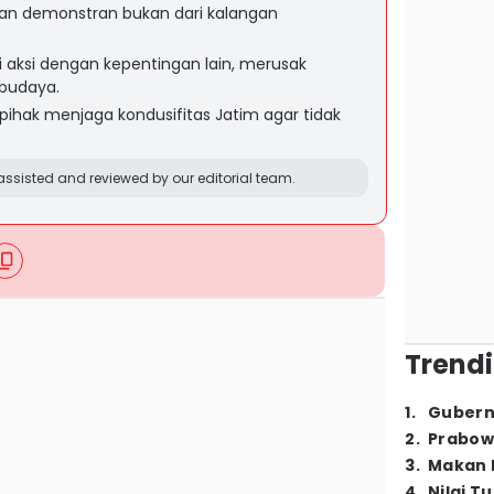
an demonstran bukan dari kalangan
 aksi dengan kepentingan lain, merusak
 budaya.
ihak menjaga kondusifitas Jatim agar tidak
ssisted and reviewed by our editorial team.
Trendi
1
.
Gubern
2
.
Prabow
3
.
Makan B
4
.
Nilai T