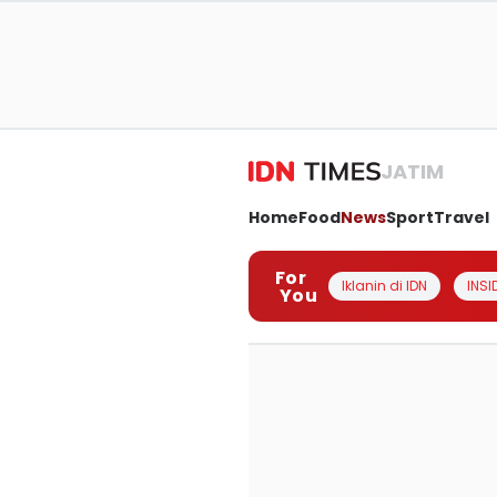
JATIM
Home
Food
News
Sport
Travel
For
Iklanin di IDN
INSI
You