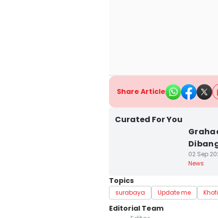
Share Article
Curated For You
Grahad
Diban
02 Sep 202
News
Topics
surabaya
Update me
Khof
Editorial Team