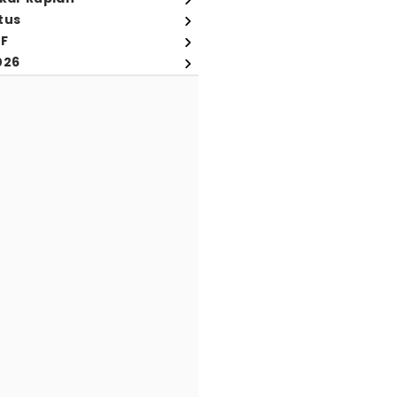
tus
FF
026