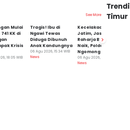
Trend
Timur
See More
ngan Mulai
Tragis! Ibu di
Kecelakaan di
M
 741 KK di
Ngawi Tewas
Jatim, Jasa
J
gan
Diduga Dibunuh
Raharja Bilang
M
pak Krisis
Anak Kandungnya
Naik, Polda
P
06 Agu 2026, 15:34 WIB
Ngomong Turun
T
News
26, 18:05 WIB
06 Agu 2026, 14:28 WIB
06
News
Ne