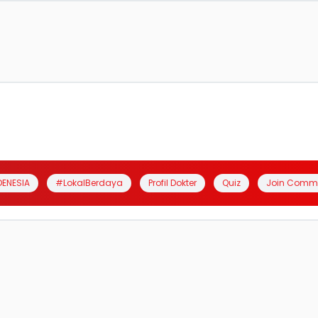
DENESIA
#LokalBerdaya
Profil Dokter
Quiz
Join Comm