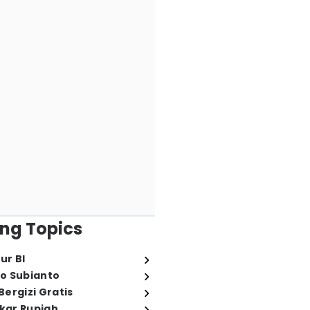
ng Topics
ur BI
o Subianto
ergizi Gratis
ukar Rupiah