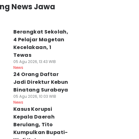
ing News Jawa
usda Demokrat
Emil Unggul
Hari Keempat
Berangkat Sekolah,
atim
Secara
Karhutla Bromo,
4 Pelajar Magetan
enggantung,
Elektabilitas,
Helikopter BNPB
Kecelakaan, 1
engurus Belum
Nama Lain Masih
Turun Tangan
Tewas
entu Aman
Bisa Menyusul
06 Agu 2026, 11:42 WIB
News
 Agu 2026, 13:25 WIB
06 Agu 2026, 13:24 WIB
05 Agu 2026, 13:43 WIB
ws
News
News
24 Orang Daftar
Jadi Direktur Kebun
Binatang Surabaya
05 Agu 2026, 10:03 WIB
News
Kasus Korupsi
Kepala Daerah
Berulang, Tito
Kumpulkan Bupati-