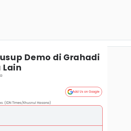
yusup Demo di Grahadi
 Lain
ya
Add Us on Google
s. (IDN TImes/Khusnul Hasana)