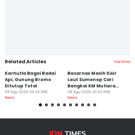
Related Articles
See More
Karhutla Bagai Badai
Basarnas Masih Sisir
W
Api, Gunung Bromo
Laut Sumenep Cari
K
Ditutup Total
Bangkai KM Mutiara
sa
09 Agu 2026, 05:24 WIB
Sentosa II
08 Agu 2026, 20:42 WIB
G
08
News
News
Ne