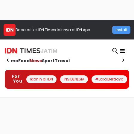
Baca artikel
IDN Times
lainnya di IDN App
Install
JATIM
Home
Food
News
Sport
Travel
For
Iklanin di IDN
INSIDENESIA
#LokalBerdaya
You