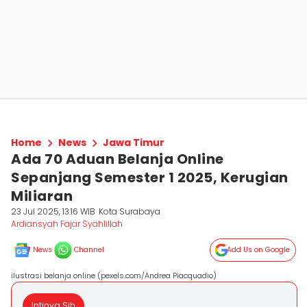
Home
News
Jawa Timur
Ada 70 Aduan Belanja Online
Sepanjang Semester 1 2025, Kerugian
Miliaran
23 Jul 2025, 13:16 WIB
Kota Surabaya
Ardiansyah Fajar Syahlillah
News
Channel
Add Us on Google
ilustrasi belanja online (pexels.com/Andrea Piacquadio)
Intinya Sih