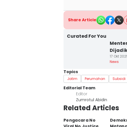
Share Article
Curated For You
Menter
Dijadi
17 Okt 202
News
Topics
Jatim
Perumahan
Subsidi
Editorial Team
Editor
Zumrotul Abidin
Related Articles
Pengacara No
Demokr
Viral No Justice
Matang