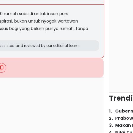
0 rumah subsidi untuk insan pers
aspirasi, bukan untuk nyogok wartawan
usus bagi yang belum punya rumah, tanpa
ssisted and reviewed by our editorial team.
Trendi
1
.
Gubern
2
.
Prabow
3
.
Makan B
4
.
Nilai T