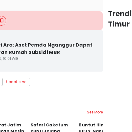
Trend
Timur
i Ara: Aset Pemda Nganggur Dapat
kan Rumah Subsidi MBR
5, 10:01 WIB
Update me
See More
at Jatim
Safari Caketum
Buntut Hina Pasien
D
kan Mesin
PBNU Jelang
BPJS, Nakes di
K