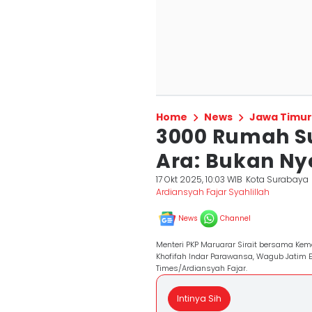
Home
News
Jawa Timur
3000 Rumah Su
Ara: Bukan N
17 Okt 2025, 10:03 WIB
Kota Surabaya
Ardiansyah Fajar Syahlillah
News
Channel
Menteri PKP Maruarar Sirait bersama Kem
Khofifah Indar Parawansa, Wagub Jatim Em
Times/Ardiansyah Fajar.
Intinya Sih