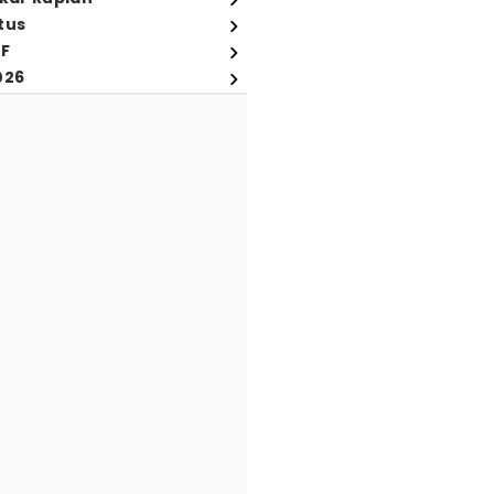
tus
FF
026