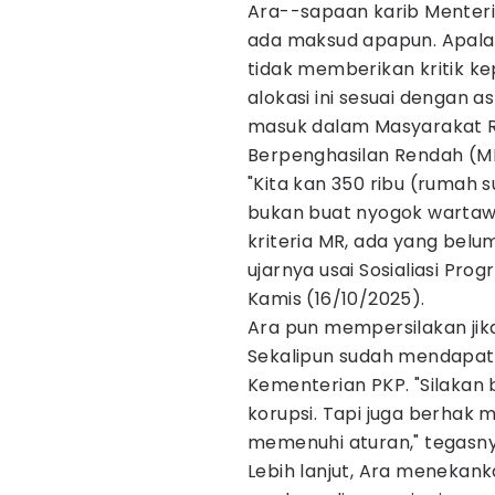
Ara--sapaan karib Menteri
ada maksud apapun. Apalagi
tidak memberikan kritik 
alokasi ini sesuai dengan a
masuk dalam Masyarakat R
Berpenghasilan Rendah (M
"Kita kan 350 ribu (rumah s
bukan buat nyogok warta
kriteria MR, ada yang belu
ujarnya usai Sosialiasi Pro
Kamis (16/10/2025).
Ara pun mempersilakan jik
Sekalipun sudah mendapat
Kementerian PKP. "Silakan b
korupsi. Tapi juga berhak
memenuhi aturan," tegasny
Lebih lanjut, Ara menekan