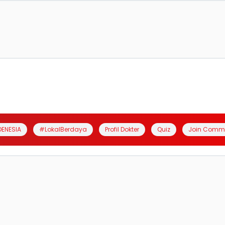
DENESIA
#LokalBerdaya
Profil Dokter
Quiz
Join Comm