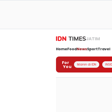
JATIM
Home
Food
News
Sport
Travel
For
Iklanin di IDN
INSI
You