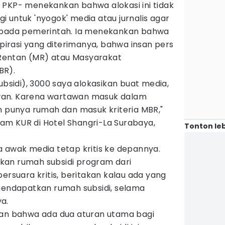
 PKP- menekankan bahwa alokasi ini tidak
 untuk 'nyogok' media atau jurnalis agar
kepada pemerintah. Ia menekankan bahwa
spirasi yang diterimanya, bahwa insan pers
entan (MR) atau Masyarakat
BR).
ubsidi), 3000 saya alokasikan buat media,
wan. Karena wartawan masuk dalam
m punya rumah dan masuk kriteria MBR,"
gram KUR di Hotel Shangri-La Surabaya,
Tonton leb
a awak media tetap kritis ke depannya.
kan rumah subsidi program dari
ersuara kritis, beritakan kalau ada yang
 mendapatkan rumah subsidi, selama
a.
kan bahwa ada dua aturan utama bagi