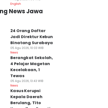
English
ing News Jawa
24 Orang Daftar
Jadi Direktur Kebun
Binatang Surabaya
05 Agu 2026, 10:03 WIB
News
Berangkat Sekolah,
4 Pelajar Magetan
Kecelakaan, 1
Tewas
05 Agu 2026, 13:43 WIB
News
Kasus Korupsi
Kepala Daerah
iduga Ubah
Anak Pramuka
Basarnas Sapu
Berulang, Tito
ajian Tunjangan,
Punya Privilege
Langit Sumenep