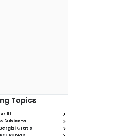
ng Topics
ur BI
o Subianto
ergizi Gratis
ukar Rupiah