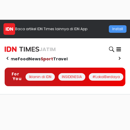
Baca artikel
IDN Times
lainnya di IDN App
Install
JATIM
Home
Food
News
Sport
Travel
For
Iklanin di IDN
INSIDENESIA
#LokalBerdaya
You