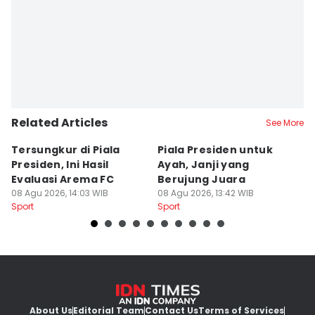
Related Articles
See More
Tersungkur di Piala
Piala Presiden untuk
S
Presiden, Ini Hasil
Ayah, Janji yang
L
Evaluasi Arema FC
Berujung Juara
T
08 Agu 2026, 14:03 WIB
08 Agu 2026, 13:42 WIB
S
07
Sport
Sport
Sp
About Us
Editorial Team
Contact Us
Terms of Services