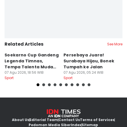
Related Articles
See More
Soekarno Cup Gandeng
Persebaya Juara!
Fi
Legenda Timnas,
Surabaya Hijau, Bonek
T
Tempa Talenta Muda
Tumpah ke Jalan
Si
Sepak Bola Indonesia
07 Agu 2026, 18:56 WIB
07 Agu 2026, 05:24 WIB
T
06
Sport
Sport
Sp
About Us
Editorial Team
Contact Us
Terms of Services
Pedoman Media Siber
Index
Sitemap