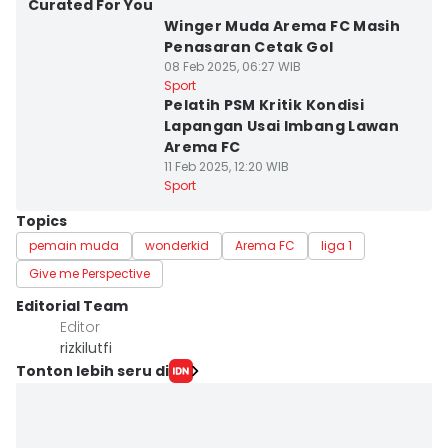
Curated For You
Winger Muda Arema FC Masih
Penasaran Cetak Gol
08 Feb 2025, 06:27 WIB
Sport
Pelatih PSM Kritik Kondisi
Lapangan Usai Imbang Lawan
Arema FC
11 Feb 2025, 12:20 WIB
Sport
Topics
pemain muda
wonderkid
Arema FC
liga 1
Give me Perspective
Editorial Team
Editor
rizkilutfi
Tonton lebih seru di