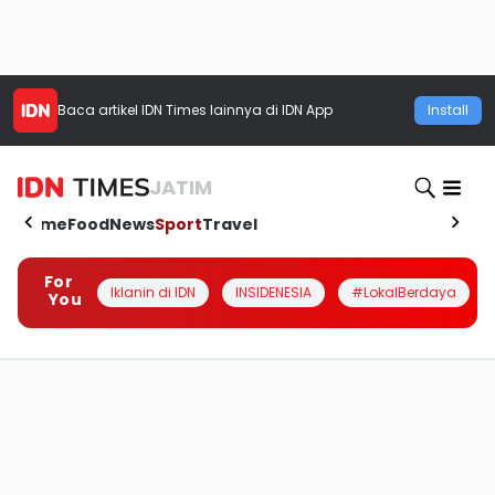
Baca artikel
IDN Times
lainnya di IDN App
Install
JATIM
Home
Food
News
Sport
Travel
For
Iklanin di IDN
INSIDENESIA
#LokalBerdaya
You