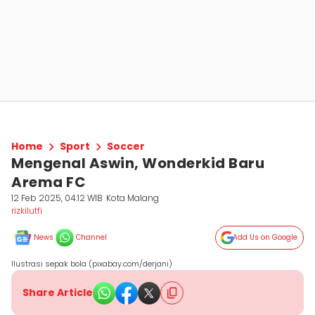
Home
Sport
Soccer
Mengenal Aswin, Wonderkid Baru
Arema FC
12 Feb 2025, 04:12 WIB
Kota Malang
rizkilutfi
News
Channel
Add Us on Google
Ilustrasi sepak bola (pixabay.com/derjani)
Share Article