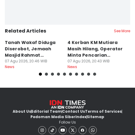
Related Articles
See More
Tanah Wakaf Diduga
4 Korban KM Mutiara
K
Diserobot, Jemaah
Masih Hilang, Operator
C
Masjid Rahmat
Minta Pencarian
H
Surabaya Protes
07 Agu 2026, 20:46 WIB
Dilanjut
07 Agu 2026, 20:43 WIB
07
News
News
Ne
About Us
Editorial Team
Contact Us
Terms of Services
Pedoman Media Siber
Index
Sitemap
Follow Us