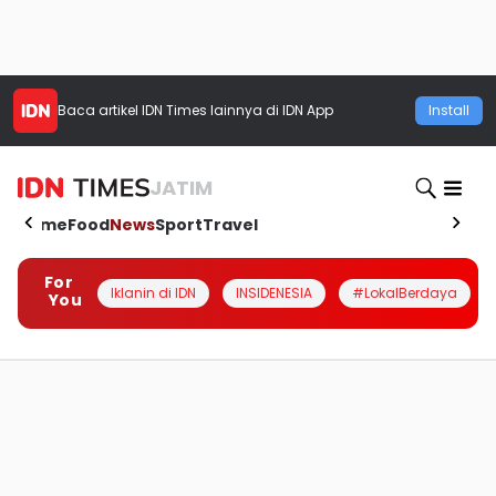
Baca artikel
IDN Times
lainnya di IDN App
Install
JATIM
Home
Food
News
Sport
Travel
For
Iklanin di IDN
INSIDENESIA
#LokalBerdaya
You