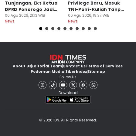
Tunjangan, Eks Ketua
Privilege Baru, Masuk
S
DPRD Ponorogo Jadi
TNI-Polri-Kuliah Tanpa
K
Tersangka
06 Agu 2026, 21:13 WIB
Tes
06 Agu 2026, 19:37 WIB
06
News
News
Ne
About Us
Editorial Team
Contact Us
Terms of Services
Pedoman Media Siber
Index
Sitemap
Follow Us
Download
© 2026 IDN. All Rights Reserved.