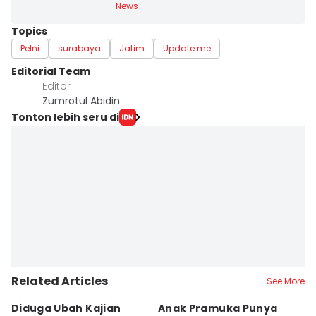
News
Topics
Pelni
surabaya
Jatim
Update me
Editorial Team
Editor
Zumrotul Abidin
Tonton lebih seru di
Related Articles
See More
Diduga Ubah Kajian
Anak Pramuka Punya
B