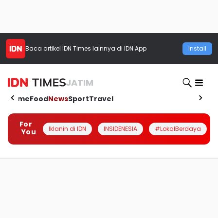
Baca artikel
IDN Times
lainnya di IDN App
Install
JATIM
Home
Food
News
Sport
Travel
For
Iklanin di IDN
INSIDENESIA
#LokalBerdaya
You