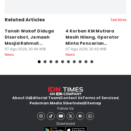
Related Articles
See More
Tanah Wakaf Diduga
4 Korban KM Mutiara
K
Diserobot, Jemaah
Masih Hilang, Operator
C
Masjid Rahmat
Minta Pencarian
H
Surabaya Protes
07 Agu 2026, 20:46 WIB
Dilanjut
07 Agu 2026, 20:43 WIB
07
News
News
Ne
About Us
Editorial Team
Contact Us
Terms of Services
Pedoman Media Siber
Index
Sitemap
Follow Us
Download