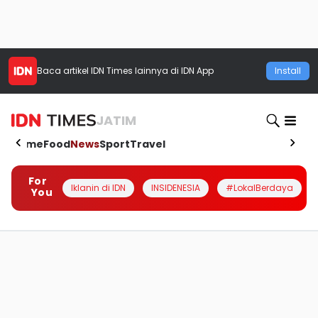
Baca artikel
IDN Times
lainnya di IDN App
Install
JATIM
Home
Food
News
Sport
Travel
For
Iklanin di IDN
INSIDENESIA
#LokalBerdaya
You