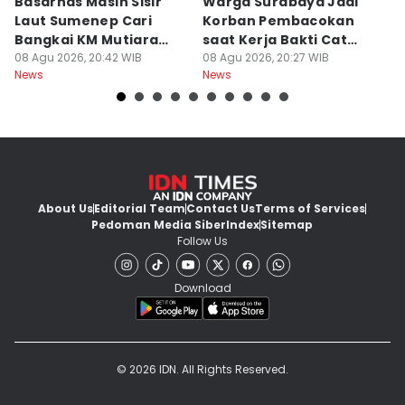
Basarnas Masih Sisir
Warga Surabaya Jadi
E
Laut Sumenep Cari
Korban Pembacokan
B
Bangkai KM Mutiara
saat Kerja Bakti Cat
P
Sentosa II
08 Agu 2026, 20:42 WIB
Gapura
08 Agu 2026, 20:27 WIB
N
08
News
News
Ne
About Us
Editorial Team
Contact Us
Terms of Services
Pedoman Media Siber
Index
Sitemap
Follow Us
Download
© 2026 IDN. All Rights Reserved.