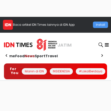
Baca artikel
IDN Times
lainnya di IDN App
Install
JATIM
Home
Food
News
Sport
Travel
For
Iklanin di IDN
INSIDENESIA
#LokalBerdaya
You