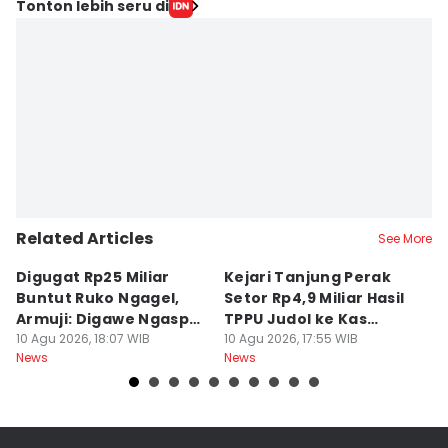
Tonton lebih seru di
Related Articles
See More
Digugat Rp25 Miliar
Kejari Tanjung Perak
7
Buntut Ruko Ngagel,
Setor Rp4,9 Miliar Hasil
M
Armuji: Digawe Ngaspal
TPPU Judol ke Kas
M
Ae Poo
10 Agu 2026, 18:07 WIB
Negara
10 Agu 2026, 17:55 WIB
S
10
News
News
Ne