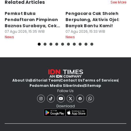
Related Articles
See More
Pemkot Buka
Pengacara Cak Sholeh
B
Pendaftaran Pimpinan
Berpulang, Aktivis Ojol:
M
Baznas Surabaya, Cek
Banyak Bantu Kami!
D
Syaratnya
07 Agu 2026, 15:35 WIB
07 Agu 2026, 15:33 WIB
G
07
News
News
Ne
About Us
Editorial Team
Contact Us
Terms of Services
Pedoman Media Siber
Index
Sitemap
Follow Us
Download