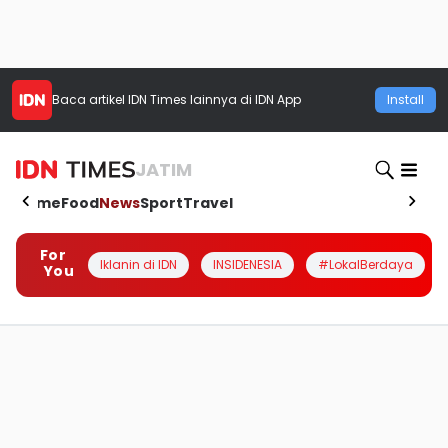
Baca artikel
IDN Times
lainnya di IDN App
Install
JATIM
Home
Food
News
Sport
Travel
For
Iklanin di IDN
INSIDENESIA
#LokalBerdaya
You