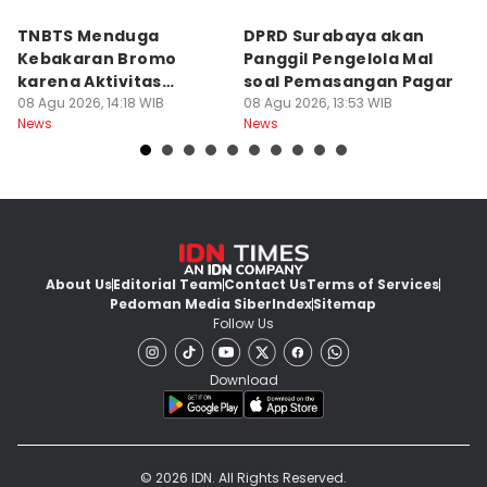
TNBTS Menduga
DPRD Surabaya akan
Semi
Kebakaran Bromo
Panggil Pengelola Mal
M
karena Aktivitas
soal Pemasangan Pagar
U
Manusia
08 Agu 2026, 14:18 WIB
08 Agu 2026, 13:53 WIB
08
News
News
Ne
About Us
Editorial Team
Contact Us
Terms of Services
Pedoman Media Siber
Index
Sitemap
Follow Us
Download
© 2026 IDN. All Rights Reserved.