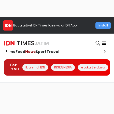
Baca artikel
IDN Times
lainnya di IDN App
Install
JATIM
Home
Food
News
Sport
Travel
For
Iklanin di IDN
INSIDENESIA
#LokalBerdaya
You