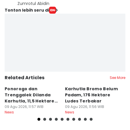
Zumrotul Abidin
Tonton lebih seru di
Related Articles
See More
Ponorogo dan
Karhutla Bromo Belum
K
Trenggalek Dilanda
Padam, 176 Hektare
P
Karhutla, 11,5 Hektare
Ludes Terbakar
A
Terbakar
09 Agu 2026, 11:57 WIB
09 Agu 2026, 11:56 WIB
J
09
News
News
Ne