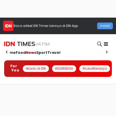
Baca artikel
IDN Times
lainnya di IDN App
Install
JATIM
Home
Food
News
Sport
Travel
For
Iklanin di IDN
INSIDENESIA
#LokalBerdaya
You