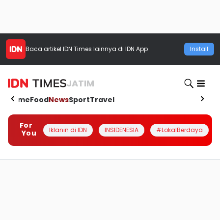
Baca artikel
IDN Times
lainnya di IDN App
Install
JATIM
Home
Food
News
Sport
Travel
For
Iklanin di IDN
INSIDENESIA
#LokalBerdaya
You