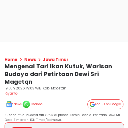
Home
News
Jawa Timur
Mengenal Tari Ikan Kutuk, Warisan
Budaya dari Petirtaan Dewi Sri
Magetqn
19 Jun 2026, 19:03 WIB
Kab. Magetan
Riyanto
News
Channel
Add Us on Google
Susana ritual budaya tari kutuk di prosesi Bersih Desa di Petirtaan Dewi Sri,
Desa Simbatan. IDN Times/Istimewa.