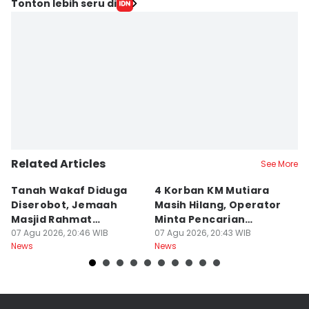
Tonton lebih seru di
Related Articles
See More
Tanah Wakaf Diduga
4 Korban KM Mutiara
K
Diserobot, Jemaah
Masih Hilang, Operator
C
Masjid Rahmat
Minta Pencarian
H
Surabaya Protes
07 Agu 2026, 20:46 WIB
Dilanjut
07 Agu 2026, 20:43 WIB
07
News
News
Ne