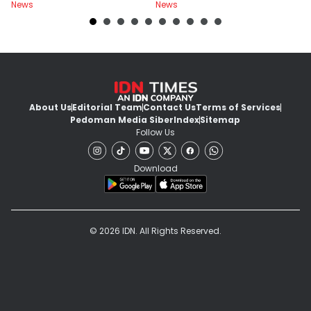
News
News
Ne
About Us
Editorial Team
Contact Us
Terms of Services
Pedoman Media Siber
Index
Sitemap
Follow Us
Download
© 2026 IDN. All Rights Reserved.