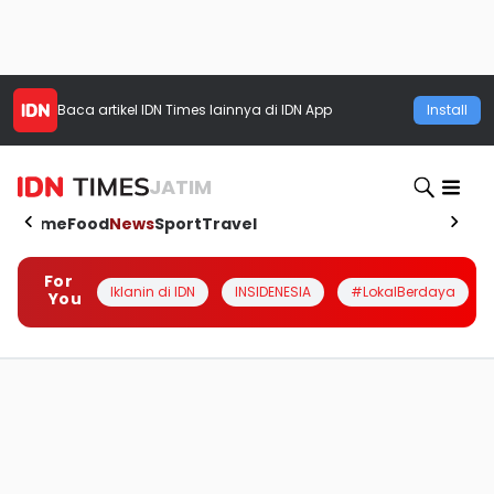
Baca artikel
IDN Times
lainnya di IDN App
Install
JATIM
Home
Food
News
Sport
Travel
For
Iklanin di IDN
INSIDENESIA
#LokalBerdaya
You