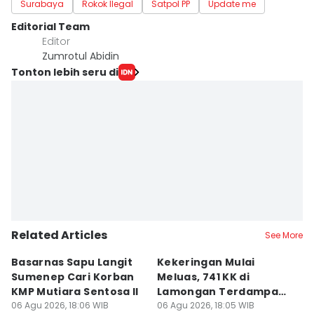
Surabaya
Rokok Ilegal
Satpol PP
Update me
Editorial Team
Editor
Zumrotul Abidin
Tonton lebih seru di
Related Articles
See More
Basarnas Sapu Langit
Kekeringan Mulai
Tr
Sumenep Cari Korban
Meluas, 741 KK di
T
KMP Mutiara Sentosa II
Lamongan Terdampak
A
06 Agu 2026, 18:06 WIB
Krisis Air
06 Agu 2026, 18:05 WIB
06