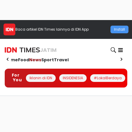
Baca artikel
IDN Times
lainnya di IDN App
Install
JATIM
Home
Food
News
Sport
Travel
For
Iklanin di IDN
INSIDENESIA
#LokalBerdaya
You