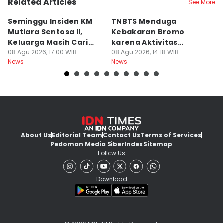
Related Articles
See More
Seminggu Insiden KM
TNBTS Menduga
D
Mutiara Sentosa II,
Kebakaran Bromo
P
Keluarga Masih Cari
karena Aktivitas
s
Korban
08 Agu 2026, 17:00 WIB
Manusia
08 Agu 2026, 14:18 WIB
08
News
News
Ne
About Us
Editorial Team
Contact Us
Terms of Services
Pedoman Media Siber
Index
Sitemap
Follow Us
Download