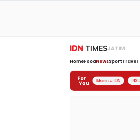
JATIM
Home
Food
News
Sport
Travel
For
Iklanin di IDN
INSI
You