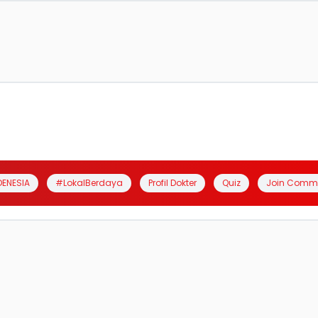
DENESIA
#LokalBerdaya
Profil Dokter
Quiz
Join Comm