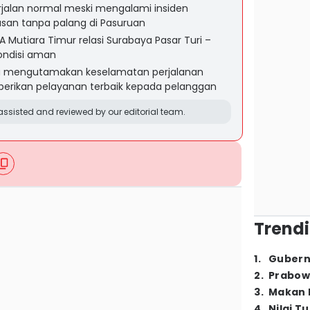
rjalan normal meski mengalami insiden
tasan tanpa palang di Pasuruan
 Mutiara Timur relasi Surabaya Pasar Turi –
ondisi aman
lu mengutamakan keselamatan perjalanan
berikan pelayanan terbaik kepada pelanggan
ssisted and reviewed by our editorial team.
Trendi
1
.
Gubern
2
.
Prabow
3
.
Makan B
4
.
Nilai T