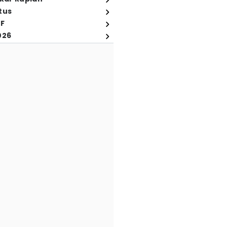
tus
FF
026