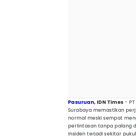
Pasuruan
, IDN Times
- P
Surabaya memastikan perja
normal meski sempat menga
perlintasan tanpa palang d
Insiden terjadi sekitar puku