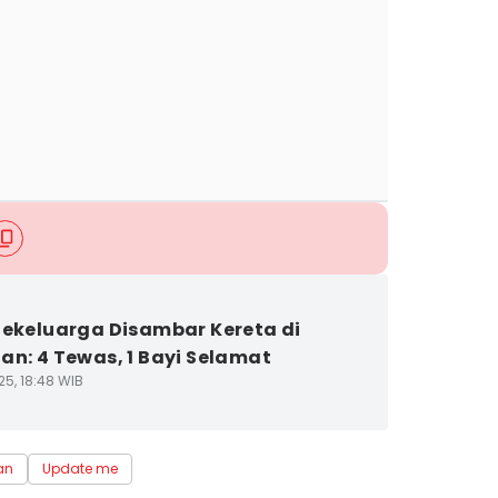
Sekeluarga Disambar Kereta di
an: 4 Tewas, 1 Bayi Selamat
25, 18:48 WIB
an
Update me