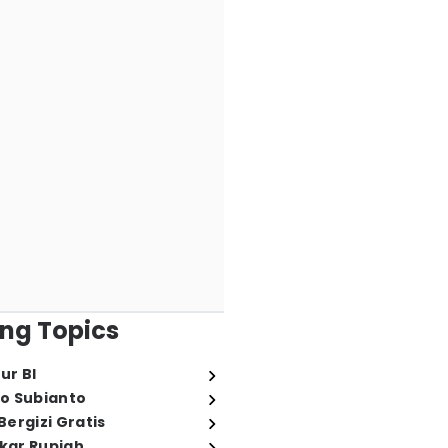
ng Topics
ur BI
o Subianto
ergizi Gratis
ukar Rupiah