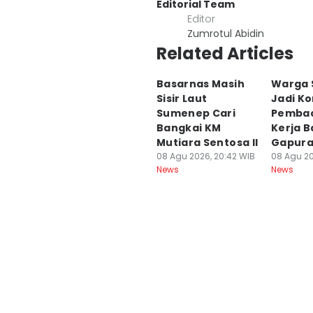
Editorial Team
Editor
Zumrotul Abidin
Related Articles
Basarnas Masih
Warga 
Sisir Laut
Jadi K
Sumenep Cari
Pembac
Bangkai KM
Kerja B
Mutiara Sentosa II
Gapur
08 Agu 2026, 20:42 WIB
08 Agu 20
News
News