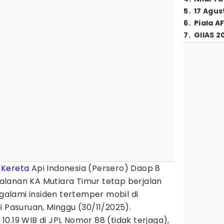
5
.
17 Agus
6
.
Piala A
7
.
GIIAS 2
T
Kereta
Api Indonesia (Persero) Daop 8
lanan KA Mutiara Timur tetap berjalan
lami insiden tertemper mobil di
i Pasuruan, Minggu (30/11/2025).
l 10.19 WIB di JPL Nomor 88 (tidak terjaga),