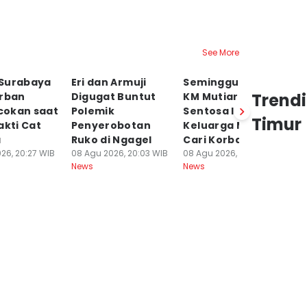
See More
Surabaya
Eri dan Armuji
Seminggu Insiden
T
Trend
orban
Digugat Buntut
KM Mutiara
K
okan saat
Polemik
Sentosa II,
ka
Timur
akti Cat
Penyerobotan
Keluarga Masih
M
a
Ruko di Ngagel
Cari Korban
08
Ne
26, 20:27 WIB
08 Agu 2026, 20:03 WIB
08 Agu 2026, 17:00 WIB
News
News