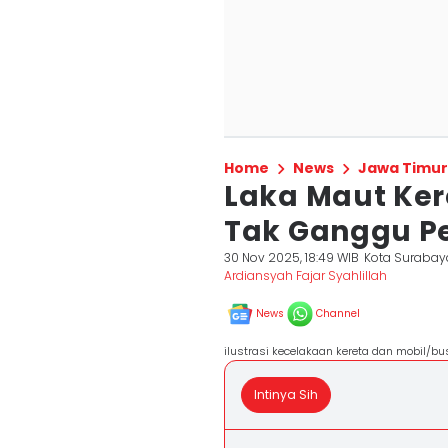
Home
News
Jawa Timur
Laka Maut Ker
Tak Ganggu P
30 Nov 2025, 18:49 WIB
Kota Surabay
Ardiansyah Fajar Syahlillah
News
Channel
ilustrasi kecelakaan kereta dan mobil/b
Intinya Sih