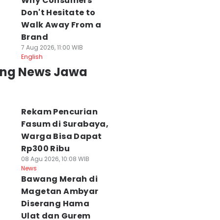
Why Consumers
Don't Hesitate to
Walk Away From a
Brand
7 Aug 2026, 11:00 WIB
English
NBTS Menduga
DPRD Surabaya
Semifinal Liga
ing News Jawa
ebakaran Bromo
akan Panggil
Debat Mahasisw
rena Aktivitas
Pengelola Mal soal
2026: Unej vs
anusia
Pemasangan
Unhas, Unpad vs
 Agu 2026, 14:18 WIB
Pagar
STAN
ws
08 Agu 2026, 13:53 WIB
08 Agu 2026, 11:12 WIB
Rekam Pencurian
News
News
Fasum di Surabaya,
Warga Bisa Dapat
Rp300 Ribu
08 Agu 2026, 10:08 WIB
News
Bawang Merah di
Magetan Ambyar
Diserang Hama
Ulat dan Gurem