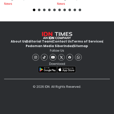
News
News
Ne
About Us
Editorial Team
Contact Us
Terms of Services
Pedoman Media Siber
Index
Sitemap
Follow Us
Download
© 2026 IDN. All Rights Reserved.