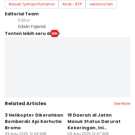
Basuki Tjahaja Purnama
Ahok - BTP
veronica tan
Editorial Team
Editor
Edwin Fajerial
Tonton lebih seru di
Related Articles
See More
3 Helikopter Dikerahkan
19 Daerah di Jatim
P
Bombardir Api Karhutla
Masuk Status Darurat
T
Bromo
Kekeringan, Ini
Ka
09 Agu 2026, 12:49 WIB
Daftarnya
09 Agu 2026, 12:47 WIB
T
09