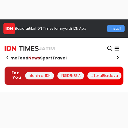
Baca artikel
IDN Times
lainnya di IDN App
Install
JATIM
Home
Food
News
Sport
Travel
For
Iklanin di IDN
INSIDENESIA
#LokalBerdaya
You