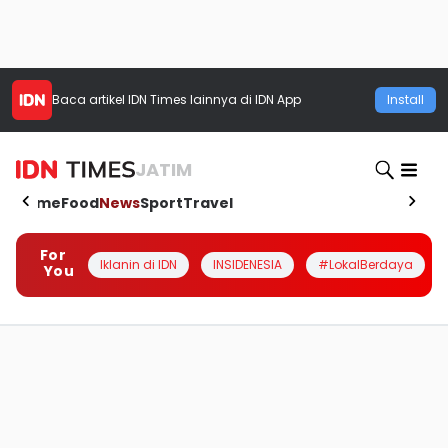
Baca artikel
IDN Times
lainnya di IDN App
Install
JATIM
Home
Food
News
Sport
Travel
For
Iklanin di IDN
INSIDENESIA
#LokalBerdaya
You