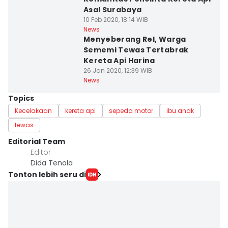
Asal Surabaya
10 Feb 2020, 18:14 WIB
News
Menyeberang Rel, Warga
Sememi Tewas Tertabrak
Kereta Api Harina
26 Jan 2020, 12:39 WIB
News
Topics
Kecelakaan
kereta api
sepeda motor
ibu anak
tewas
Editorial Team
Editor
Dida Tenola
Tonton lebih seru di