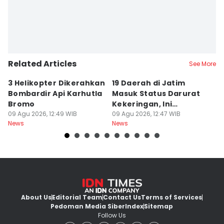
Related Articles
See More
3 Helikopter Dikerahkan
19 Daerah di Jatim
P
Bombardir Api Karhutla
Masuk Status Darurat
T
Bromo
Kekeringan, Ini
Ka
09 Agu 2026, 12:49 WIB
Daftarnya
09 Agu 2026, 12:47 WIB
T
09
News
News
Ne
About Us
Editorial Team
Contact Us
Terms of Services
Pedoman Media Siber
Index
Sitemap
Follow Us