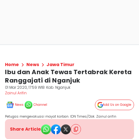
Home
News
Jawa Timur
Ibu dan Anak Tewas Tertabrak Kereta
Ranggajati di Nganjuk
01 Mar 2020, 17:59 WIB
Kab. Nganjuk
Zainul Arifin
News
Channel
Add Us on Google
Petugas mengevakuasi mayat korban. IDN Times/Dok. Zainul arifin
Share Article