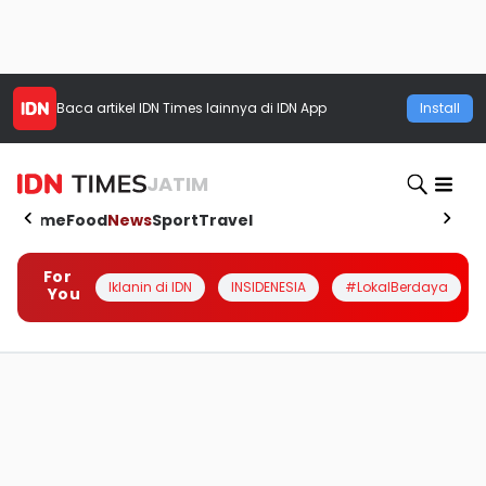
Baca artikel
IDN Times
lainnya di IDN App
Install
JATIM
Home
Food
News
Sport
Travel
For
Iklanin di IDN
INSIDENESIA
#LokalBerdaya
You