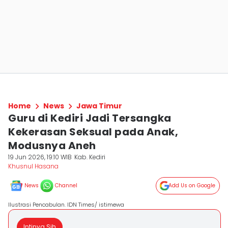
Home
News
Jawa Timur
Guru di Kediri Jadi Tersangka
Kekerasan Seksual pada Anak,
Modusnya Aneh
19 Jun 2026, 19:10 WIB
Kab. Kediri
Khusnul Hasana
News
Channel
Add Us on Google
Ilustrasi Pencabulan. IDN Times/ istimewa
Intinya Sih