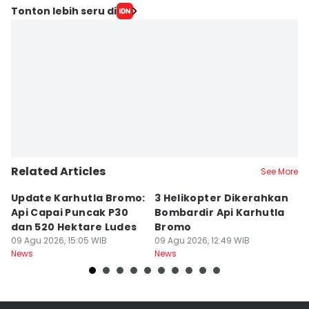
Tonton lebih seru di
Related Articles
See More
Update Karhutla Bromo:
3 Helikopter Dikerahkan
1
Api Capai Puncak P30
Bombardir Api Karhutla
M
dan 520 Hektare Ludes
Bromo
K
09 Agu 2026, 15:05 WIB
09 Agu 2026, 12:49 WIB
D
09
News
News
Ne