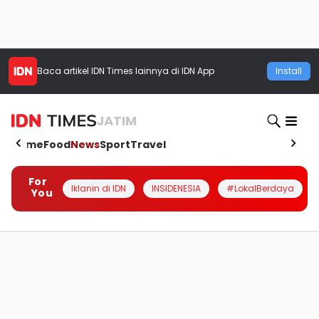
Baca artikel
IDN Times
lainnya di IDN App
Install
JATIM
Home
Food
News
Sport
Travel
For
Iklanin di IDN
INSIDENESIA
#LokalBerdaya
You