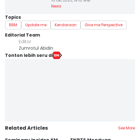
15 Okt 2025, 19:10 WIB
News
Topics
BBM
Update me
Kendaraan
Give me Perspective
Editorial Team
Editor
Zumrotul Abidin
Tonton lebih seru di
Related Articles
See More