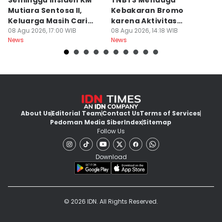
Seminggu Insiden KM
TNBTS Menduga
D
Mutiara Sentosa II,
Kebakaran Bromo
P
Keluarga Masih Cari
karena Aktivitas
s
Korban
08 Agu 2026, 17:00 WIB
Manusia
08 Agu 2026, 14:18 WIB
08
News
News
Ne
About Us
Editorial Team
Contact Us
Terms of Services
Pedoman Media Siber
Index
Sitemap
Follow Us
Download
© 2026 IDN. All Rights Reserved.