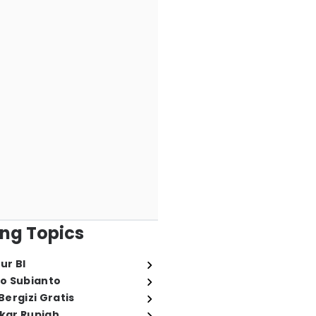
ng Topics
ur BI
o Subianto
ergizi Gratis
ukar Rupiah