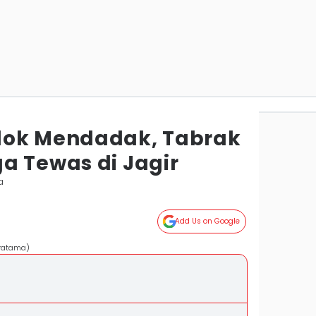
lok Mendadak, Tabrak
a Tewas di Jagir
a
Add Us on Google
Pratama)