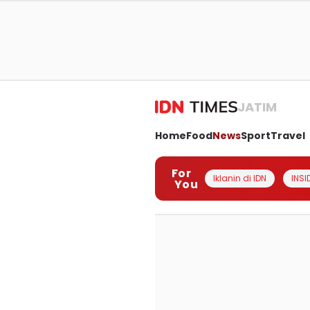
JATIM
Home
Food
News
Sport
Travel
For
Iklanin di IDN
INSI
You