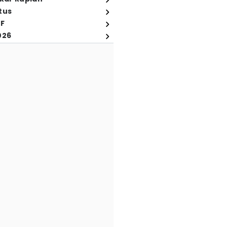
tus
FF
026