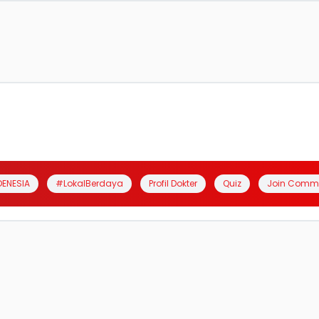
DENESIA
#LokalBerdaya
Profil Dokter
Quiz
Join Comm