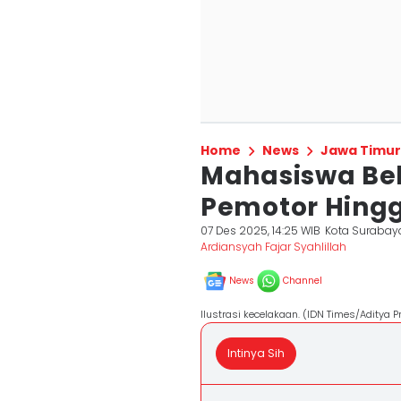
Home
News
Jawa Timur
Mahasiswa Be
Pemotor Hingg
07 Des 2025, 14:25 WIB
Kota Surabay
Ardiansyah Fajar Syahlillah
News
Channel
Ilustrasi kecelakaan. (IDN Times/Aditya 
Intinya Sih