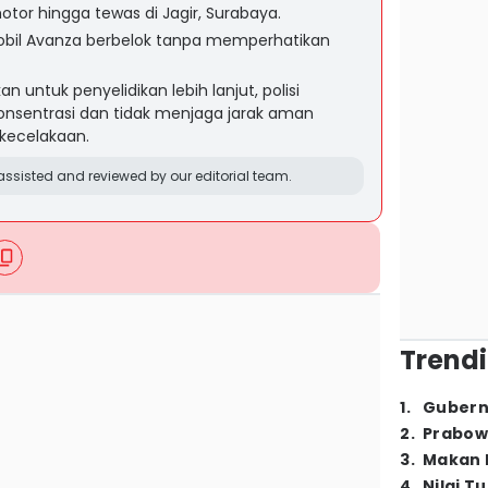
or hingga tewas di Jagir, Surabaya.
mobil Avanza berbelok tanpa memperhatikan
untuk penyelidikan lebih lanjut, polisi
onsentrasi dan tidak menjaga jarak aman
kecelakaan.
ssisted and reviewed by our editorial team.
Trendi
1
.
Gubern
2
.
Prabow
3
.
Makan B
4
.
Nilai T