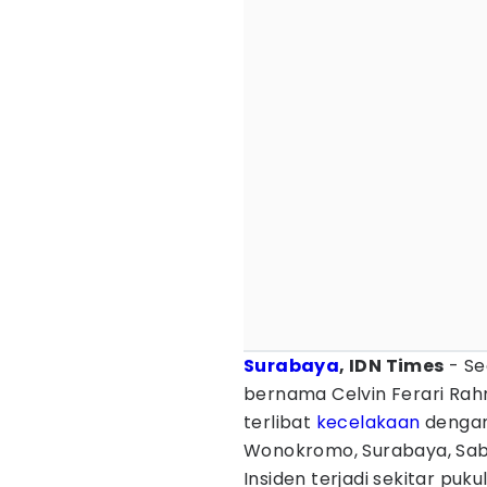
Surabaya
, IDN Times
- Se
bernama Celvin Ferari Rah
terlibat
kecelakaan
dengan 
Wonokromo, Surabaya, Sab
Insiden terjadi sekitar pu