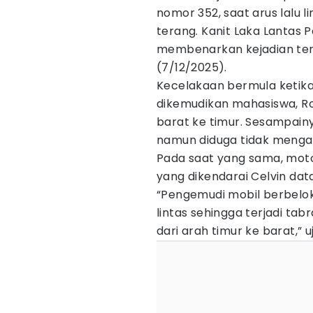
nomor 352, saat arus lalu l
terang. Kanit Laka Lantas P
membenarkan kejadian ters
(7/12/2025).
Kecelakaan bermula ketik
dikemudikan mahasiswa, Ro
barat ke timur. Sesampainy
namun diduga tidak mengamat
Pada saat yang sama, mot
yang dikendarai Celvin dat
“Pengemudi mobil berbelok
lintas sehingga terjadi t
dari arah timur ke barat,” u