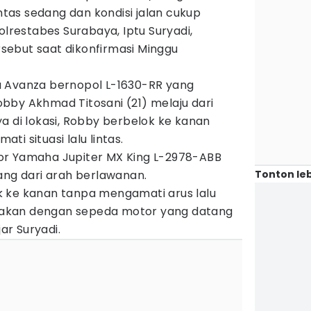
intas sedang dan kondisi jalan cukup
olrestabes Surabaya, Iptu Suryadi,
ebut saat dikonfirmasi Minggu
a Avanza bernopol L-1630-RR yang
bby Akhmad Titosani (21) melaju dari
a di lokasi, Robby berbelok ke kanan
i situasi lalu lintas.
or Yamaha Jupiter MX King L-2978-ABB
Tonton leb
ang dari arah berlawanan.
 ke kanan tanpa mengamati arus lalu
abrakan dengan sepeda motor yang datang
jar Suryadi.