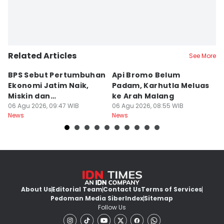
Related Articles
See More
BPS Sebut Pertumbuhan
Api Bromo Belum
J
Ekonomi Jatim Naik,
Padam, Karhutla Meluas
G
Miskin dan
ke Arah Malang
B
Pengangguran Turun
06 Agu 2026, 09:47 WIB
06 Agu 2026, 08:55 WIB
05
News
News
Ne
About Us
Editorial Team
Contact Us
Terms of Services
Pedoman Media Siber
Index
Sitemap
Follow Us