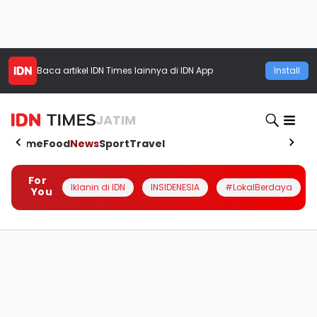
Baca artikel
IDN Times
lainnya di IDN App
Install
JATIM
Home
Food
News
Sport
Travel
For
Iklanin di IDN
INSIDENESIA
#LokalBerdaya
You