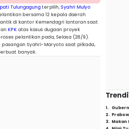
pati Tulungagung
terpilih,
Syahri Mulyo
pelantikan bersama 12 kepala daerah
dilantik di kantor Kemendagri lantaran saat
anan
KPK
atas kasus dugaan proyek
 proses pelantikan pada, Selasa (28/9).
g pasangan Syahri-Maryoto saat pilkada,
berbuat banyak.
Trendi
1
.
Gubern
2
.
Prabow
3
.
Makan B
4
.
Nilai T