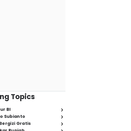
ng Topics
ur BI
o Subianto
ergizi Gratis
ukar Rupiah