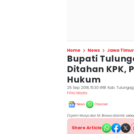
Home
News
Jawa Timur
Bupati Tulung
Ditahan KPK, 
Hukum
25 Sep 2018, 15:30 WIB
Kab. Tulunga
Fitria Madia
News
Channel
(Syahri Mulyo dan M. Birowo dilantik se
Share Article