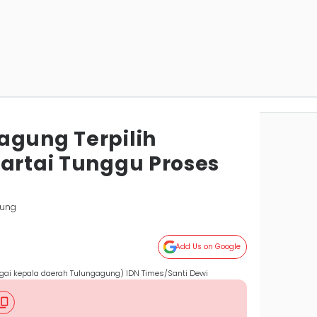
agung Terpilih
Partai Tunggu Proses
gung
Add Us on Google
bagai kepala daerah Tulungagung) IDN Times/Santi Dewi