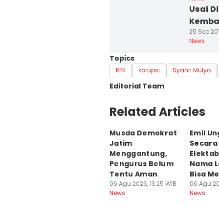
Usai D
Kembal
25 Sep 201
News
Topics
KPK
korupsi
Syahri Mulyo
Editorial Team
Editor
Related Articles
Fitria Madia
Musda Demokrat
Emil Un
Editor
Jatim
Secara
Faiz Nashrillah
Menggantung,
Elektabi
Pengurus Belum
Nama L
Tentu Aman
Bisa M
06 Agu 2026, 13:25 WIB
06 Agu 20
News
News