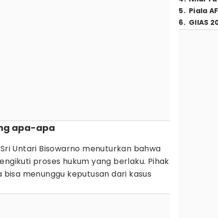
5
.
Piala A
6
.
GIIAS 2
nang apa-apa
, Sri Untari Bisowarno menuturkan bahwa
engikuti proses hukum yang berlaku. Pihak
ya bisa menunggu keputusan dari kasus