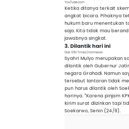
YouTube.com
Ketika ditanya terkait ske
angkat bicara. Pihaknya te
hukum baru menentukan tah
saja. Kita tidak mau berand
jawabnya singkat.
3. Dilantik hari ini
Dok IDN Times/Istimewa
Syahri Mulyo merupakan sa
dilantik oleh Gubernur Jat
negara Grahadi. Namun say
tersebut lantaran tidak men
pun harus dilantik oleh S
harinya. "Karena pinjam KPK
kirim surat diizinkan tapi t
Soekarwo, Senin (24/9).