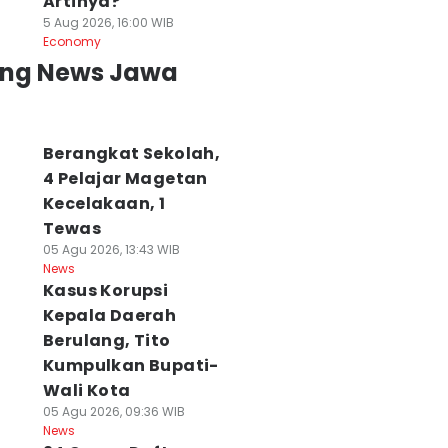
Artinya?
5 Aug 2026, 16:00 WIB
Economy
ing News Jawa
Berangkat Sekolah,
4 Pelajar Magetan
Kecelakaan, 1
Tewas
05 Agu 2026, 13:43 WIB
News
PS Sebut
Api Bromo Belum
Jenazah 2 Penda
Kasus Korupsi
ertumbuhan
Padam, Karhutla
di Gunung Piram
konomi Jatim
Kepala Daerah
Meluas ke Arah
Berhasil
ik, Miskin dan
Malang
Dievakuasi
Berulang, Tito
engangguran
06 Agu 2026, 08:55 WIB
05 Agu 2026, 23:41 WIB
Kumpulkan Bupati-
News
News
urun
Wali Kota
 Agu 2026, 09:47 WIB
05 Agu 2026, 09:36 WIB
ws
News