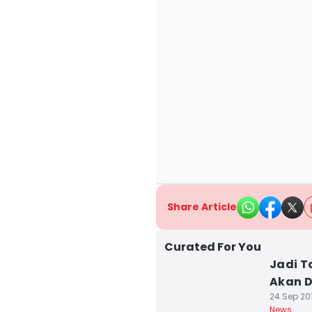
Share Article
Curated For You
Jadi T
Akan D
24 Sep 201
News