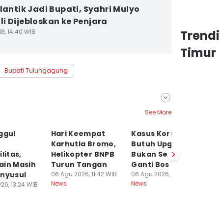
ilantik Jadi Bupati, Syahri Mulyo
i Dijebloskan ke Penjara
8, 14:40 WIB
Trend
Timur
Bupati Tulungagung
See More
ggul
Hari Keempat
Kasus Korupsi: KBS
B
Karhutla Bromo,
Butuh Upgrade,
P
litas,
Helikopter BNPB
Bukan Sekadar
E
ain Masih
Turun Tangan
Ganti Bos
Na
enyusul
06 Agu 2026, 11:42 WIB
06 Agu 2026, 11:41 WIB
P
News
News
26, 13:24 WIB
T
06
Ne