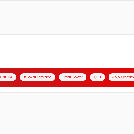
DENESIA
#LokalBerdaya
Profil Dokter
Quiz
Join Comm