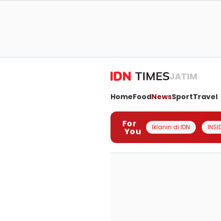
JATIM
Home
Food
News
Sport
Travel
For
Iklanin di IDN
INSI
You