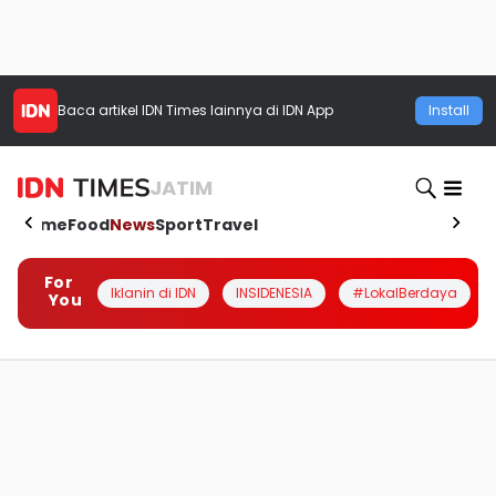
Baca artikel
IDN Times
lainnya di IDN App
Install
JATIM
Home
Food
News
Sport
Travel
For
Iklanin di IDN
INSIDENESIA
#LokalBerdaya
You