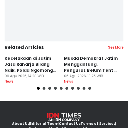
Related Articles
See More
Kecelakaan di Jatim,
Musda Demokrat Jatim
E
Jasa Raharja Bilang
Menggantung,
El
Naik, Polda Ngomong
Pengurus Belum Tentu
M
Turun
06 Agu 2026, 14:28 WIB
Aman
06 Agu 2026, 13:25 WIB
06
News
News
Ne
About Us
Editorial Team
Contact Us
Terms of Services