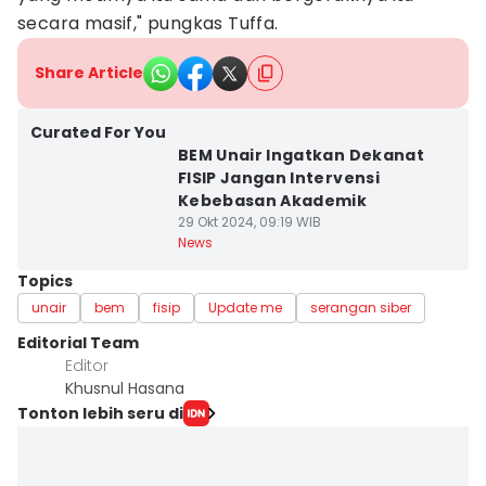
secara masif," pungkas Tuffa.
Share Article
Curated For You
BEM Unair Ingatkan Dekanat
FISIP Jangan Intervensi
Kebebasan Akademik
29 Okt 2024, 09:19 WIB
News
Topics
unair
bem
fisip
Update me
serangan siber
Editorial Team
Editor
Khusnul Hasana
Tonton lebih seru di