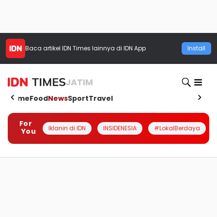
Baca artikel
IDN Times
lainnya di IDN App
Install
JATIM
Home
Food
News
Sport
Travel
For
Iklanin di IDN
INSIDENESIA
#LokalBerdaya
You