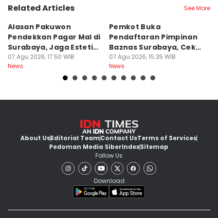
Related Articles
See More
Alasan Pakuwon
Pemkot Buka
P
Pendekkan Pagar Mal di
Pendaftaran Pimpinan
Be
Surabaya, Jaga Estetik
Baznas Surabaya, Cek
B
Kota
07 Agu 2026, 17:50 WIB
Syaratnya
07 Agu 2026, 15:35 WIB
07
News
News
Ne
About Us
Editorial Team
Contact Us
Terms of Services
Pedoman Media Siber
Index
Sitemap
Follow Us
Download