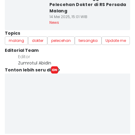
Pelecehan Dokter di RS Persada
Malang
14 Mei 2025, 15:01 WIB
News
Topics
malang
dokter
pelecehan
tersangka
Update me
Editorial Team
Editor
Zumrotul Abidin
Tonton lebih seru di