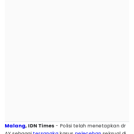
Malang
, IDN Times
- Polisi telah menetapkan dr
AY sebagai
tersangka
kasus
pelecehan
seksual di