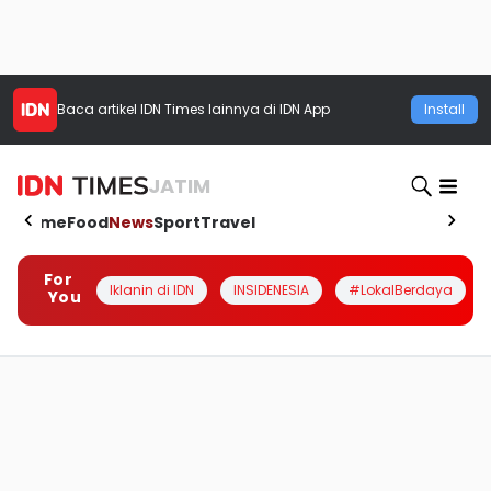
Baca artikel
IDN Times
lainnya di IDN App
Install
JATIM
Home
Food
News
Sport
Travel
For
Iklanin di IDN
INSIDENESIA
#LokalBerdaya
You