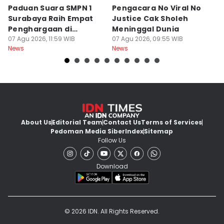
Paduan Suara SMPN 1
Pengacara No Viral No
D
Surabaya Raih Empat
Justice Cak Sholeh
M
Penghargaan di
Meninggal Dunia
u
Thailand
07 Agu 2026, 11:59 WIB
07 Agu 2026, 09:55 WIB
07
News
News
Ne
About Us
Editorial Team
Contact Us
Terms of Services
Pedoman Media Siber
Index
Sitemap
Follow Us
Download
© 2026 IDN. All Rights Reserved.