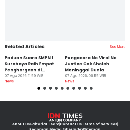
Related Articles
See More
Paduan Suara SMPN 1
Pengacara No Viral No
D
Surabaya Raih Empat
Justice Cak Sholeh
M
Penghargaan di
Meninggal Dunia
u
Thailand
07 Agu 2026, 11:59 WIB
07 Agu 2026, 09:55 WIB
07
News
News
Ne
About Us
Editorial Team
Contact Us
Terms of Services
Pedoman Media Siber
Index
Sitemap