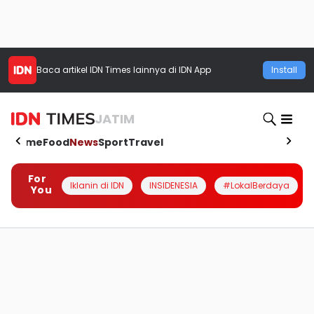
Baca artikel
IDN Times
lainnya di IDN App
Install
JATIM
Home
Food
News
Sport
Travel
For
Iklanin di IDN
INSIDENESIA
#LokalBerdaya
You