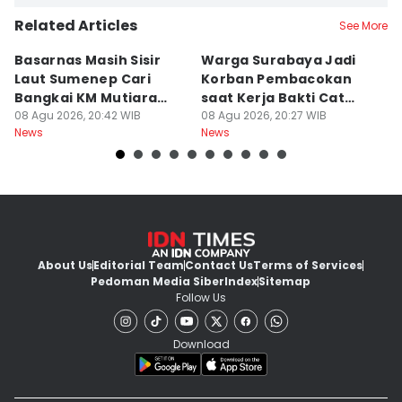
Related Articles
See More
Basarnas Masih Sisir
Warga Surabaya Jadi
E
Laut Sumenep Cari
Korban Pembacokan
B
Bangkai KM Mutiara
saat Kerja Bakti Cat
P
Sentosa II
08 Agu 2026, 20:42 WIB
Gapura
08 Agu 2026, 20:27 WIB
N
08
News
News
Ne
About Us
Editorial Team
Contact Us
Terms of Services
Pedoman Media Siber
Index
Sitemap
Follow Us
Download