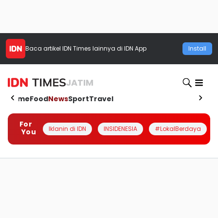
Baca artikel
IDN Times
lainnya di IDN App
Install
JATIM
Home
Food
News
Sport
Travel
For
Iklanin di IDN
INSIDENESIA
#LokalBerdaya
You