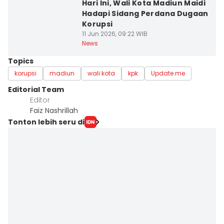
Hari Ini, Wali Kota Madiun Maidi
Hadapi Sidang Perdana Dugaan
Korupsi
11 Jun 2026, 09:22 WIB
News
Topics
korupsi
madiun
wali kota
kpk
Update me
Editorial Team
Editor
Faiz Nashrillah
Tonton lebih seru di