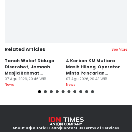
Related Articles
See More
Tanah Wakaf Diduga
4 Korban KM Mutiara
K
Diserobot, Jemaah
Masih Hilang, Operator
C
Masjid Rahmat
Minta Pencarian
H
Surabaya Protes
07 Agu 2026, 20:46 WIB
Dilanjut
07 Agu 2026, 20:43 WIB
07
News
News
Ne
About Us
Editorial Team
Contact Us
Terms of Services