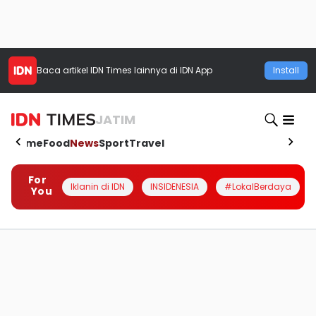
Baca artikel
IDN Times
lainnya di IDN App
Install
JATIM
Home
Food
News
Sport
Travel
For
Iklanin di IDN
INSIDENESIA
#LokalBerdaya
You