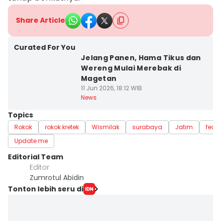
Share Article
Curated For You
Jelang Panen, Hama Tikus dan
Wereng Mulai Merebak di
Magetan
11 Jun 2026, 18:12 WIB
News
Topics
Rokok
rokok kretek
Wismilak
surabaya
Jatim
featu
Update me
Editorial Team
Editor
Zumrotul Abidin
Tonton lebih seru di