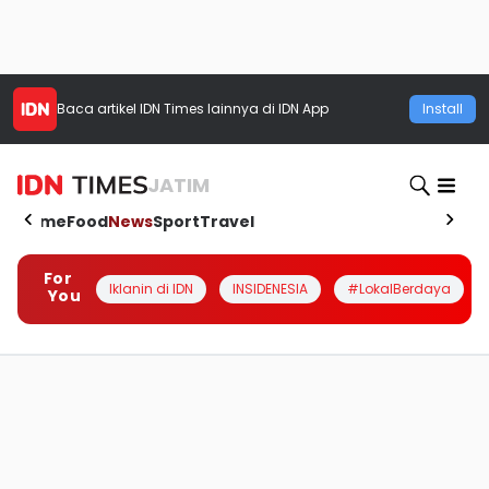
Baca artikel
IDN Times
lainnya di IDN App
Install
JATIM
Home
Food
News
Sport
Travel
For
Iklanin di IDN
INSIDENESIA
#LokalBerdaya
You