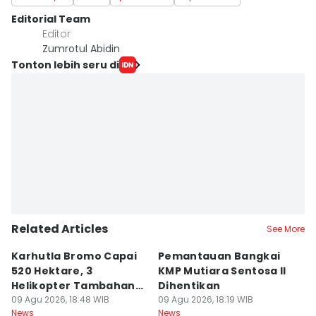
Editorial Team
Editor
Zumrotul Abidin
Tonton lebih seru di
Related Articles
See More
Karhutla Bromo Capai
Pemantauan Bangkai
U
520 Hektare, 3
KMP Mutiara Sentosa II
A
Helikopter Tambahan
Dihentikan
d
Diterjunkan
09 Agu 2026, 18:48 WIB
09 Agu 2026, 18:19 WIB
09
News
News
Ne