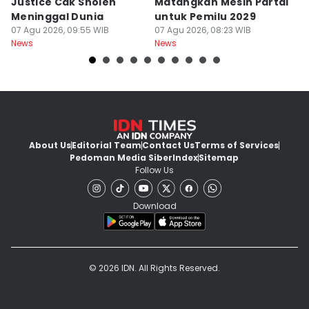
Justice Cak Sholeh
Matangkan Mesin Partai
J
Meninggal Dunia
untuk Pemilu 2029
S
07 Agu 2026, 09:55 WIB
07 Agu 2026, 08:23 WIB
07
News
News
Ne
About Us
Editorial Team
Contact Us
Terms of Services
Pedoman Media Siber
Index
Sitemap
Follow Us
Download
© 2026 IDN. All Rights Reserved.