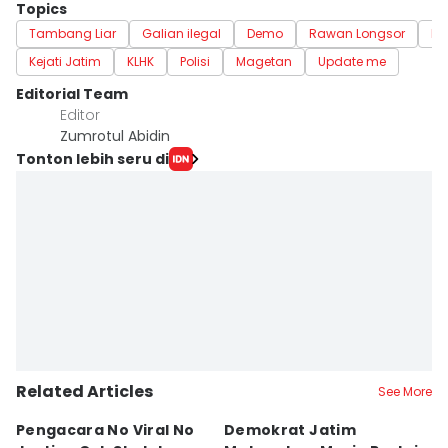
Topics
Tambang Liar
Galian ilegal
Demo
Rawan Longsor
ES
Kejati Jatim
KLHK
Polisi
Magetan
Update me
Editorial Team
Editor
Zumrotul Abidin
Tonton lebih seru di
Related Articles
See More
Pengacara No Viral No
Demokrat Jatim
S