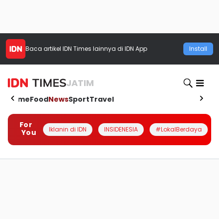
Baca artikel
IDN Times
lainnya di IDN App
Install
JATIM
Home
Food
News
Sport
Travel
For
Iklanin di IDN
INSIDENESIA
#LokalBerdaya
You