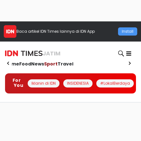
Baca artikel
IDN Times
lainnya di IDN App
Install
JATIM
Home
Food
News
Sport
Travel
For
Iklanin di IDN
INSIDENESIA
#LokalBerdaya
You