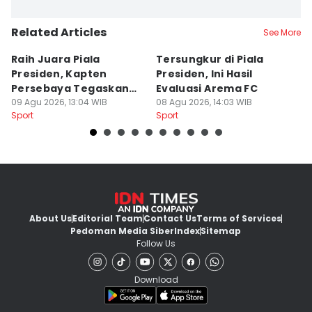
Related Articles
See More
Raih Juara Piala
Tersungkur di Piala
P
Presiden, Kapten
Presiden, Ini Hasil
A
Persebaya Tegaskan
Evaluasi Arema FC
B
Punya Misi Besar
09 Agu 2026, 13:04 WIB
08 Agu 2026, 14:03 WIB
08
Sport
Sport
Sp
About Us
Editorial Team
Contact Us
Terms of Services
Pedoman Media Siber
Index
Sitemap
Follow Us
Download