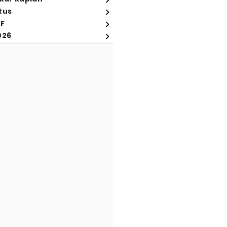
tus
FF
026