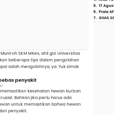
5
.
17 Agus
6
.
Piala A
7
.
GIIAS 2
 Muniroh SKM MKes, ahli gizi Universitas
ikan beberapa tips dalam pengolahan
pai salah mengolahnya, ya. Yuk simak
 bebas penyakit
s)
uk memastikan kesehatan hewan kurban
usial. Bahkan jika perlu harus ada
hewan untuk memastikan bahwa hewan
ari penyakit.