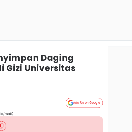
nyimpan Daging
i Gizi Universitas
Add Us on Google
-id/mali)