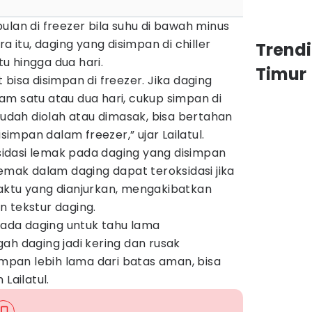
ulan di freezer bila suhu di bawah minus
a itu, daging yang disimpan di chiller
Trend
u hingga dua hari.
Timur
bisa disimpan di freezer. Jika daging
m satu atau dua hari, cukup simpan di
 sudah diolah atau dimasak, bisa bertahan
isimpan dalam freezer,” ujar Lailatul.
oksidasi lemak pada daging yang disimpan
lemak dalam daging dapat teroksidasi jika
aktu yang dianjurkan, mengakibatkan
 tekstur daging.
 pada daging untuk tahu lama
ah daging jadi kering dan rusak
simpan lebih lama dari batas aman, bisa
 Lailatul.