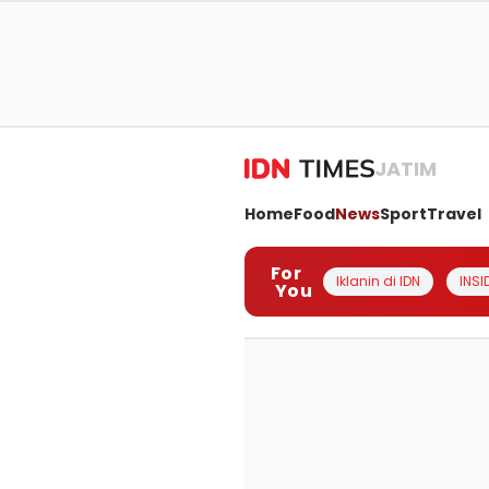
JATIM
Home
Food
News
Sport
Travel
For
Iklanin di IDN
INSI
You