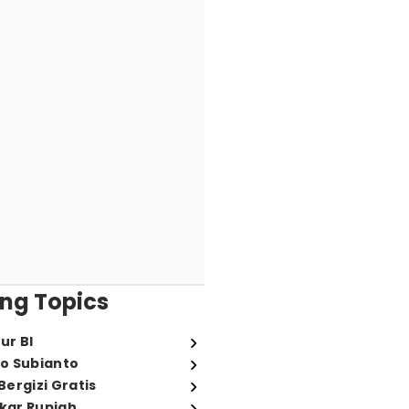
ng Topics
ur BI
o Subianto
ergizi Gratis
ukar Rupiah