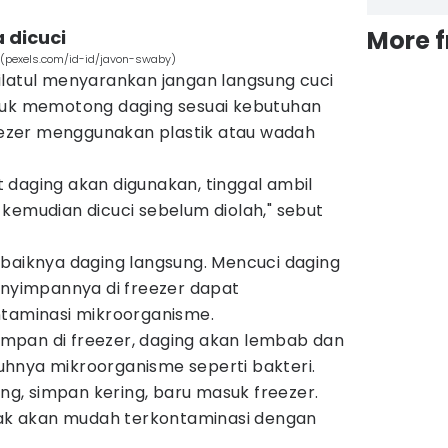
More 
 dicuci
 (pexels.com/id-id/javon-swaby)
ilatul menyarankan jangan langsung cuci
tuk memotong daging sesuai kebutuhan
zer menggunakan plastik atau wadah
 daging akan digunakan, tinggal ambil
kemudian dicuci sebelum diolah," sebut
ebaiknya daging langsung. Mencuci daging
yimpannya di freezer dapat
ntaminasi mikroorganisme.
 simpan di freezer, daging akan lembab dan
hnya mikroorganisme seperti bakteri.
ing, simpan kering, baru masuk freezer.
idak akan mudah terkontaminasi dengan