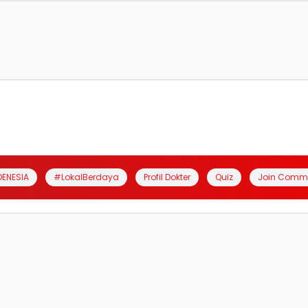
DENESIA
#LokalBerdaya
Profil Dokter
Quiz
Join Comm