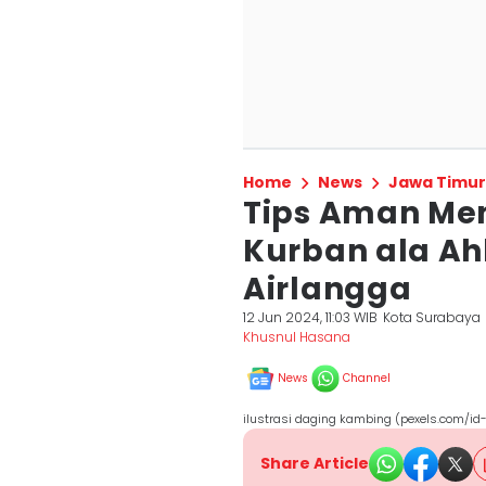
Home
News
Jawa Timur
Tips Aman Me
Kurban ala Ahl
Airlangga
12 Jun 2024, 11:03 WIB
Kota Surabaya
Khusnul Hasana
News
Channel
ilustrasi daging kambing (pexels.com/id
Share Article