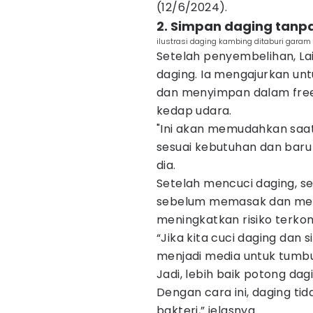
(12/6/2024).
2. Simpan daging tanpa
ilustrasi daging kambing ditaburi garam
Setelah penyembelihan, La
daging. Ia mengajurkan un
dan menyimpan dalam free
kedap udara.
"Ini akan memudahkan saat
sesuai kebutuhan dan baru 
dia.
Setelah mencuci daging, s
sebelum memasak dan men
meningkatkan risiko terko
“Jika kita cuci daging dan
menjadi media untuk tumbu
Jadi, lebih baik potong dag
Dengan cara ini, daging t
bakteri,” jelasnya.