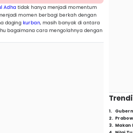
ul Adha
tidak hanya menjadi momentum
 menjadi momen berbagi berkah dengan
ma daging
kurban
, masih banyak di antara
ahu bagaimana cara mengolahnya dengan
Trendi
1
.
Gubern
2
.
Prabow
3
.
Makan B
4
.
Nilai T