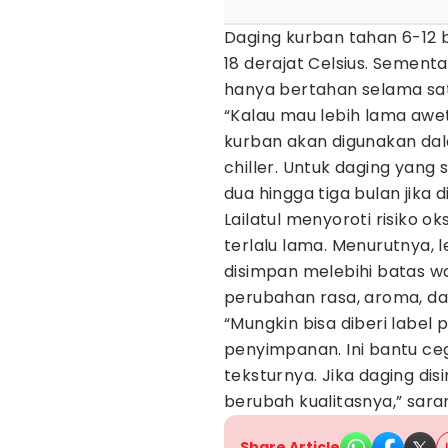
Daging kurban tahan 6-12 b
18 derajat Celsius. Sementar
hanya bertahan selama sat
“Kalau mau lebih lama awet 
kurban akan digunakan dala
chiller. Untuk daging yang
dua hingga tiga bulan jika d
Lailatul menyoroti risiko 
terlalu lama. Menurutnya, 
disimpan melebihi batas w
perubahan rasa, aroma, dan
“Mungkin bisa diberi label
penyimpanan. Ini bantu ceg
teksturnya. Jika daging di
berubah kualitasnya,” saran
Share Article