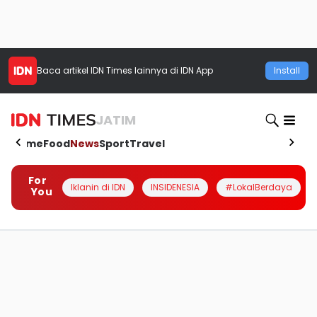
Baca artikel
IDN Times
lainnya di IDN App
Install
JATIM
Home
Food
News
Sport
Travel
For
Iklanin di IDN
INSIDENESIA
#LokalBerdaya
You