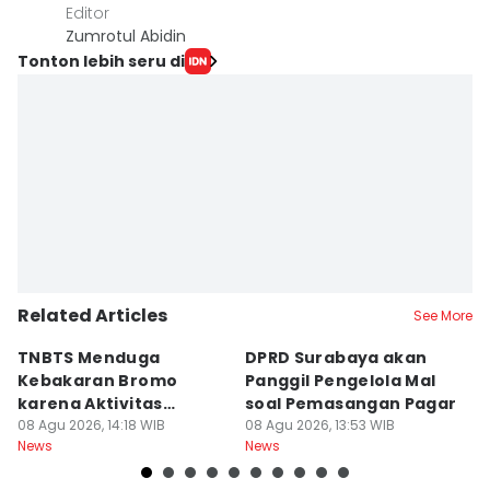
Editor
Zumrotul Abidin
Tonton lebih seru di
Related Articles
See More
TNBTS Menduga
DPRD Surabaya akan
Semi
Kebakaran Bromo
Panggil Pengelola Mal
M
karena Aktivitas
soal Pemasangan Pagar
U
Manusia
08 Agu 2026, 14:18 WIB
08 Agu 2026, 13:53 WIB
08
News
News
Ne