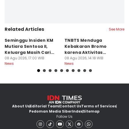
Related Articles
See More
Seminggu Insiden KM
TNBTS Menduga
D
Mutiara Sentosa II,
Kebakaran Bromo
P
Keluarga Masih Cari
karena Aktivitas
s
Korban
08 Agu 2026, 17:00 WIB
Manusia
08 Agu 2026, 14:18 WIB
08
News
News
Ne
About Us
Editorial Team
Contact Us
Terms of Services
Pedoman Media Siber
Index
Sitemap
Follow Us