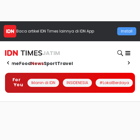
Baca artikel
IDN Times
lainnya di IDN App
Install
JATIM
Home
Food
News
Sport
Travel
For
Iklanin di IDN
INSIDENESIA
#LokalBerdaya
You