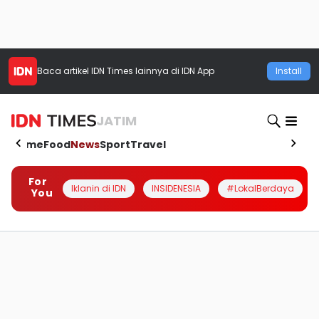
Baca artikel
IDN Times
lainnya di IDN App
Install
JATIM
Home
Food
News
Sport
Travel
For
Iklanin di IDN
INSIDENESIA
#LokalBerdaya
You