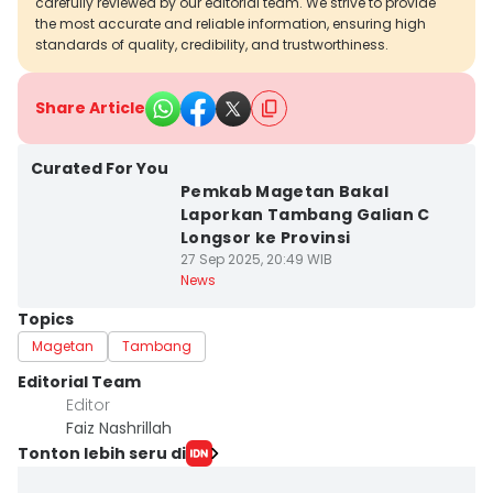
carefully reviewed by our editorial team. We strive to provide
the most accurate and reliable information, ensuring high
standards of quality, credibility, and trustworthiness.
Share Article
Curated For You
Pemkab Magetan Bakal
Laporkan Tambang Galian C
Longsor ke Provinsi
27 Sep 2025, 20:49 WIB
News
Topics
Magetan
Tambang
Editorial Team
Editor
Faiz Nashrillah
Tonton lebih seru di