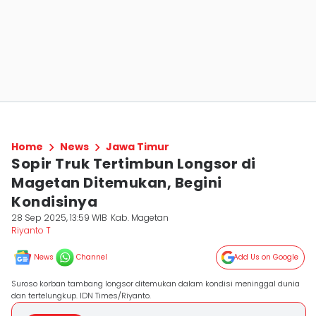
Home
News
Jawa Timur
Sopir Truk Tertimbun Longsor di
Magetan Ditemukan, Begini
Kondisinya
28 Sep 2025, 13:59 WIB
Kab. Magetan
Riyanto T
News
Channel
Add Us on Google
Suroso korban tambang longsor ditemukan dalam kondisi meninggal dunia
dan tertelungkup. IDN Times/Riyanto.