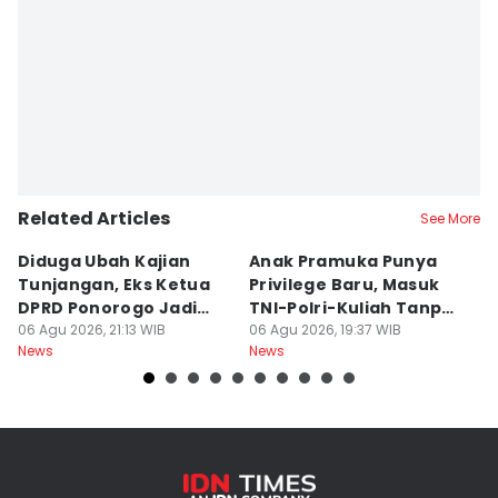
Related Articles
See More
Diduga Ubah Kajian
Anak Pramuka Punya
B
Tunjangan, Eks Ketua
Privilege Baru, Masuk
S
DPRD Ponorogo Jadi
TNI-Polri-Kuliah Tanpa
K
Tersangka
06 Agu 2026, 21:13 WIB
Tes
06 Agu 2026, 19:37 WIB
06
News
News
Ne