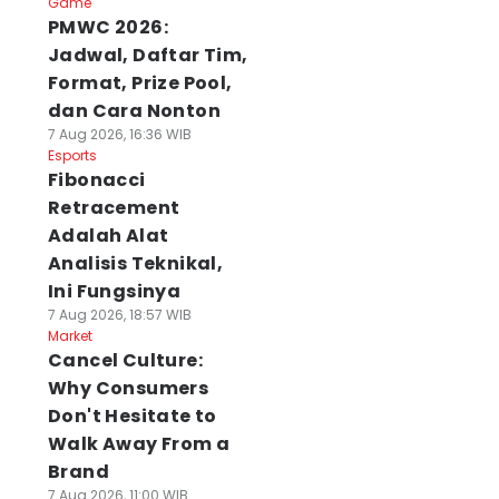
Game
PMWC 2026:
Jadwal, Daftar Tim,
emkot Buka
Pengacara Cak
Bawang Merah d
Format, Prize Pool,
endaftaran
Sholeh Berpulang,
Magetan Ambya
dan Cara Nonton
impinan Baznas
Aktivis Ojol:
Diserang Hama
7 Aug 2026, 16:36 WIB
urabaya, Cek
Banyak Bantu
Ulat dan Gurem
Esports
yaratnya
Kami!
07 Agu 2026, 15:29 WIB
Fibonacci
News
 Agu 2026, 15:35 WIB
07 Agu 2026, 15:33 WIB
Retracement
ws
News
Adalah Alat
Analisis Teknikal,
Ini Fungsinya
7 Aug 2026, 18:57 WIB
Market
Cancel Culture:
Why Consumers
Don't Hesitate to
Walk Away From a
Brand
7 Aug 2026, 11:00 WIB