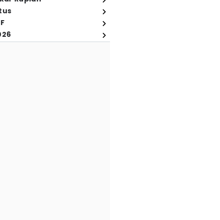
tus
FF
026