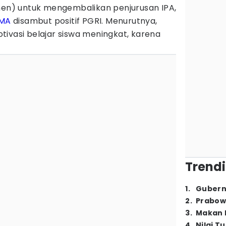
n) untuk mengembalikan penjurusan IPA,
MA
disambut positif PGRI. Menurutnya,
ivasi belajar siswa meningkat, karena
Trendi
1
.
Gubern
2
.
Prabow
3
.
Makan B
4
.
Nilai T