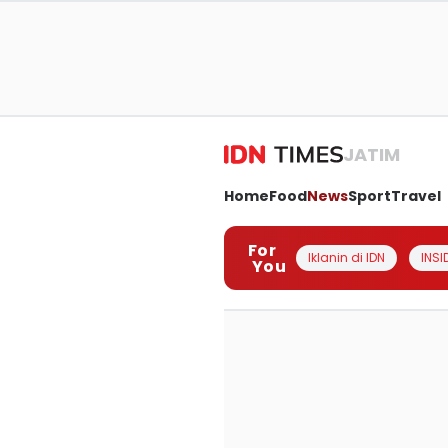
JATIM
Home
Food
News
Sport
Travel
For
Iklanin di IDN
INSI
You