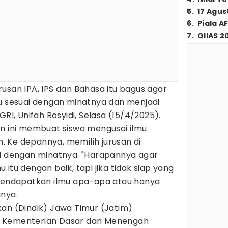
5
.
17 Agus
6
.
Piala A
7
.
GIIAS 2
usan IPA, IPS dan Bahasa itu bagus agar
mu sesuai dengan minatnya dan menjadi
GRI, Unifah Rosyidi, Selasa (15/4/2025).
an ini membuat siswa mengusai ilmu
 Ke depannya, memilih jurusan di
ai dengan minatnya. "Harapannya agar
itu dengan baik, tapi jika tidak siap yang
 mendapatkan ilmu apa-apa atau hanya
anya.
kan (Dindik) Jawa Timur (Jatim)
n Kementerian Dasar dan Menengah