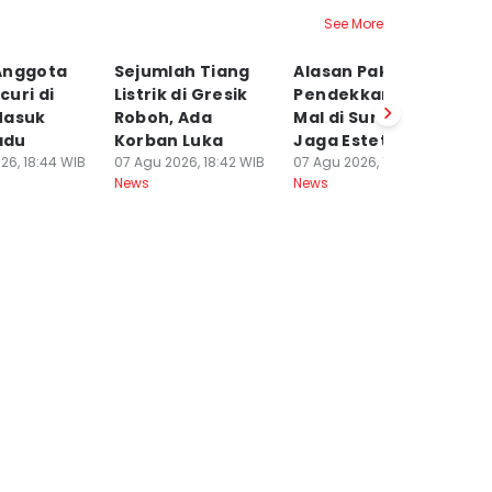
See More
Anggota
Sejumlah Tiang
Alasan Pakuwon
P
icuri di
Listrik di Gresik
Pendekkan Pagar
P
Masuk
Roboh, Ada
Mal di Surabaya,
P
adu
Korban Luka
Jaga Estetik Kota
S
26, 18:44 WIB
07 Agu 2026, 18:42 WIB
07 Agu 2026, 17:50 WIB
S
News
News
07
Ne