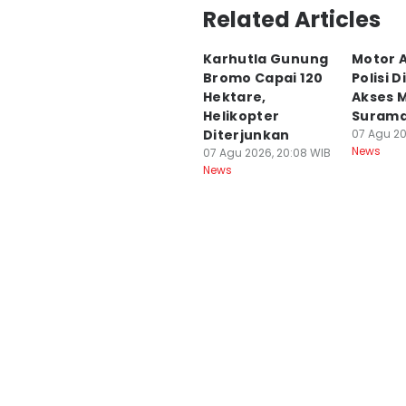
Related Articles
Karhutla Gunung
Motor 
Bromo Capai 120
Polisi D
Hektare,
Akses 
Helikopter
Suram
Diterjunkan
07 Agu 20
News
07 Agu 2026, 20:08 WIB
News