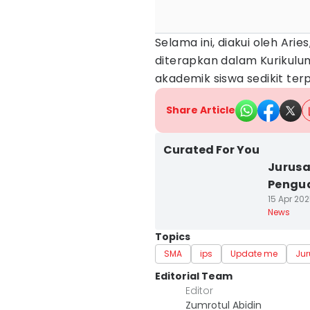
Selama ini, diakui oleh Ari
diterapkan dalam Kurikulu
akademik siswa sedikit terp
Share Article
Curated For You
Jurusa
Pengua
15 Apr 202
News
Topics
SMA
ips
Update me
Jur
Editorial Team
Editor
Zumrotul Abidin