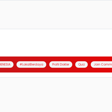
DENESIA
#LokalBerdaya
Profil Dokter
Quiz
Join Comm