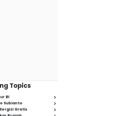
ng Topics
ur BI
o Subianto
ergizi Gratis
ukar Rupiah