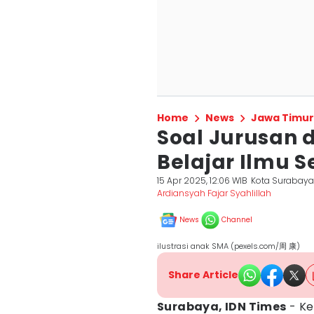
Home
News
Jawa Timur
Soal Jurusan d
Belajar Ilmu 
15 Apr 2025, 12:06 WIB
Kota Surabay
Ardiansyah Fajar Syahlillah
News
Channel
ilustrasi anak SMA (pexels.com/周 康)
Share Article
Surabaya, IDN Times
- Ke