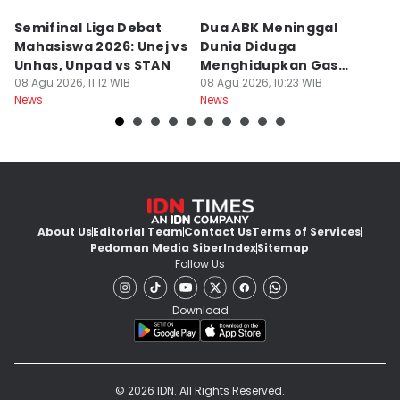
Semifinal Liga Debat
Dua ABK Meninggal
R
Mahasiswa 2026: Unej vs
Dunia Diduga
F
Unhas, Unpad vs STAN
Menghidupkan Gas
W
08 Agu 2026, 11:12 WIB
Beracun di Kapal
08 Agu 2026, 10:23 WIB
R
08
News
News
Ne
About Us
Editorial Team
Contact Us
Terms of Services
Pedoman Media Siber
Index
Sitemap
Follow Us
Download
© 2026 IDN. All Rights Reserved.