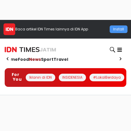
Baca artikel
IDN Times
lainnya di IDN App
Install
JATIM
Home
Food
News
Sport
Travel
For
Iklanin di IDN
INSIDENESIA
#LokalBerdaya
You